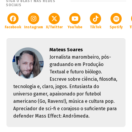
SIGA O BLAST NAS REDES
SOCIAIS
Facebook
Instagram
X/Twitter
YouTube
TikTok
Spotify
T
Mateus Soares
Jornalista marombeiro, pós-
graduando em Produção
Textual e futuro biólogo.
Escreve sobre ciência, filosofia,
tecnologia e, claro, jogos. Entusiasta do
universo gamer, apaixonado por futebol
americano (Go, Ravens!), música e cultura pop.
Apreciador de sci-fi e corajoso o suficiente para
defender Mass Effect: Andrômeda.