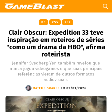
PC
PS5
XSX
Clair Obscur: Expedition 33 teve
inspiração em roteiros de séries
"como um drama da HBO", afirma
roteirista
Jennifer Svedberg-Yen também revelou que
nunca jogou videogames e que suas principais
referências vieram de outros formatos
audiovisuais.
MATEUS SOARES
EM 02/01/2026