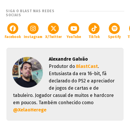
SIGA O BLAST NAS REDES
SOCIAIS
Facebook
Instagram
X/Twitter
YouTube
TikTok
Spotify
T
Alexandre Galvão
Produtor do
BlastCast
.
Entusiasta da era 16-bit, fã
declarado do PS2 e apreciador
de jogos de cartas e de
tabuleiro. Jogador casual de muitos e hardcore
em poucos. Também conhecido como
@XelaoHerege