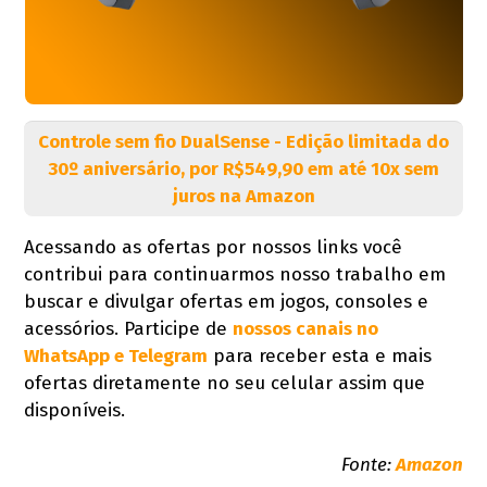
Controle sem fio DualSense - Edição limitada do
30º aniversário, por R$549,90 em até 10x sem
juros na Amazon
Acessando as ofertas por nossos links você
contribui para continuarmos nosso trabalho em
buscar e divulgar ofertas em jogos, consoles e
acessórios. Participe de
nossos canais no
WhatsApp e Telegram
para receber esta e mais
ofertas diretamente no seu celular assim que
disponíveis.
Fonte:
Amazon