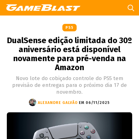
PS5
DualSense edição limitada do 30º
aniversário está disponível
novamente para pré-venda na
Amazon
Novo lote do cobiçado controle do PS5 tem
previsão de entregas para o próximo dia 17 de
novembro.
ALEXANDRE GALVÃO
EM 06/11/2025