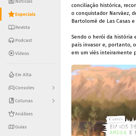
Notícias
conciliação histórica, re
o conquistador Narváez, do
Especiais
Bartolomé de Las Casas e o
Revista
Sendo o herói da história
Podcast
país invasor e, portanto, 
em um viés inteiramente p
Vídeos
Em Alta
Consoles
Colunas
Análises
Guias