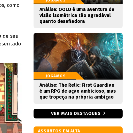
JOGAMOS
os, como
Análise: OOLO é uma aventura de
visão isométrica tão agradável
quanto desafiadora
o de seu
resentado
JOGAMOS
Análise: The Relic: First Guardian
é um RPG de ação ambicioso, mas
que tropeça na própria ambição
VER MAIS DESTAQUES
ASSUNTOS EM ALTA