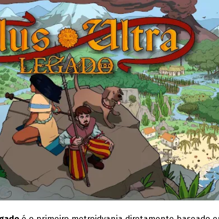
egado
é o primeiro metroidvania diretamente baseado 