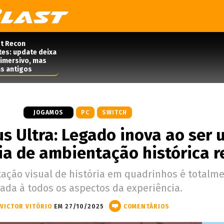
t Recon
tes: update deixa
 imersivo, mas
s antigos
JOGAMOS
PC
SWITCH
us Ultra: Legado inova ao ser 
a de ambientação histórica r
tação visual de história em quadrinhos é totalm
rada à todos os aspectos da experiência.
VICTOR VITÓRIO
EM 27/10/2025
COMENTÁRIOS