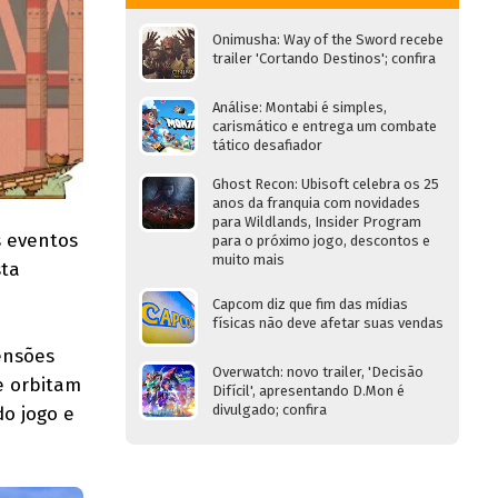
Onimusha: Way of the Sword recebe
trailer 'Cortando Destinos'; confira
Análise: Montabi é simples,
carismático e entrega um combate
tático desafiador
Ghost Recon: Ubisoft celebra os 25
anos da franquia com novidades
para Wildlands, Insider Program
s eventos
para o próximo jogo, descontos e
muito mais
sta
Capcom diz que fim das mídias
físicas não deve afetar suas vendas
ensões
Overwatch: novo trailer, 'Decisão
e orbitam
Difícil', apresentando D.Mon é
divulgado; confira
do jogo e