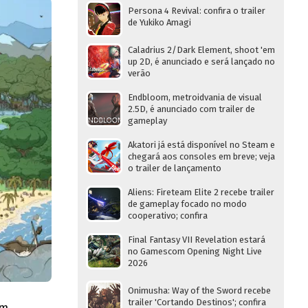
Persona 4 Revival: confira o trailer
de Yukiko Amagi
Caladrius 2/Dark Element, shoot 'em
up 2D, é anunciado e será lançado no
verão
Endbloom, metroidvania de visual
2.5D, é anunciado com trailer de
gameplay
Akatori já está disponível no Steam e
chegará aos consoles em breve; veja
o trailer de lançamento
Aliens: Fireteam Elite 2 recebe trailer
de gameplay focado no modo
cooperativo; confira
Final Fantasy VII Revelation estará
no Gamescom Opening Night Live
2026
Onimusha: Way of the Sword recebe
trailer 'Cortando Destinos'; confira
em