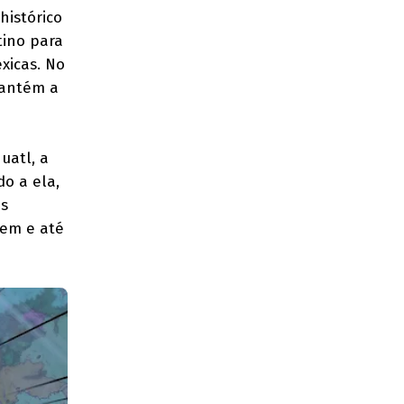
histórico
tino para
xicas. No
mantém a
uatl, a
o a ela,
ês
bem e até