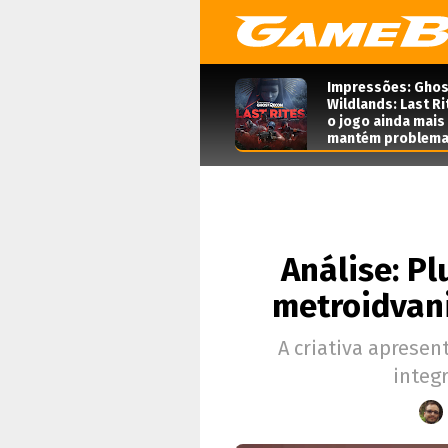
Impressões: Ghos
Wildlands: Last Ri
o jogo ainda mais
mantém problema
Análise: Pl
metroidvani
A criativa apresen
integ