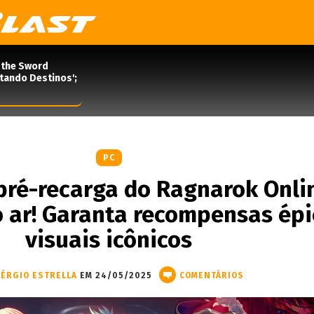
 the Sword
rtando Destinos';
PC
pré-recarga do Ragnarok Onli
 ar! Garanta recompensas épi
visuais icônicos
ÉRGIO ESTRELLA
EM 24/05/2025
COMENTÁRIOS