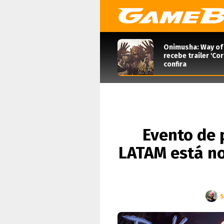
Onimusha: Way of
recebe trailer 'Co
confira
Evento de 
LATAM está no
S