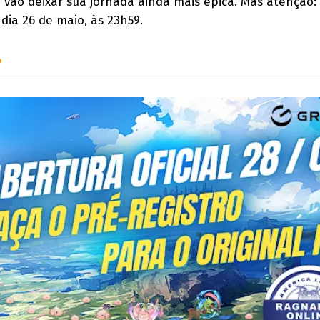
 vão deixar sua jornada ainda mais épica. Mas atenção:
dia 26 de maio, às 23h59.
?