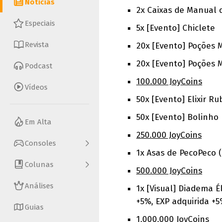
Notícias
2x Caixas de Manual 
Especiais
5x [Evento] Chiclete
Revista
20x [Evento] Poções 
20x [Evento] Poções
Podcast
100.000 JoyCoins
Vídeos
50x [Evento] Elixir Ru
50x [Evento] Bolinho 
Em Alta
250.000 JoyCoins
Consoles
1x Asas de PecoPeco
Colunas
500.000 JoyCoins
Análises
1x [Visual] Diadema É
+5%, EXP adquirida +5
Guias
1.000.000 JoyCoins