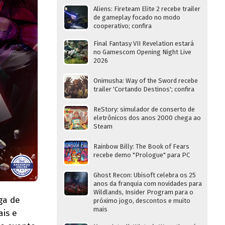
Aliens: Fireteam Elite 2 recebe trailer
de gameplay focado no modo
cooperativo; confira
Final Fantasy VII Revelation estará
no Gamescom Opening Night Live
2026
Onimusha: Way of the Sword recebe
trailer 'Cortando Destinos'; confira
ReStory: simulador de conserto de
eletrônicos dos anos 2000 chega ao
Steam
Rainbow Billy: The Book of Fears
recebe demo "Prologue" para PC
Ghost Recon: Ubisoft celebra os 25
anos da franquia com novidades para
Wildlands, Insider Program para o
ga de
próximo jogo, descontos e muito
mais
ais e