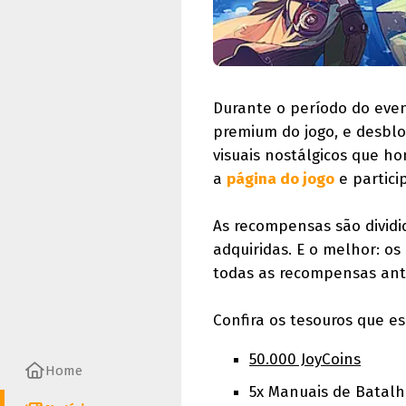
Durante o período do even
premium do jogo, e desblo
visuais nostálgicos que h
a
página do jogo
e partici
As recompensas são dividi
adquiridas. E o melhor: os
todas as recompensas ant
Confira os tesouros que e
50.000 JoyCoins
Home
5x Manuais de Batal