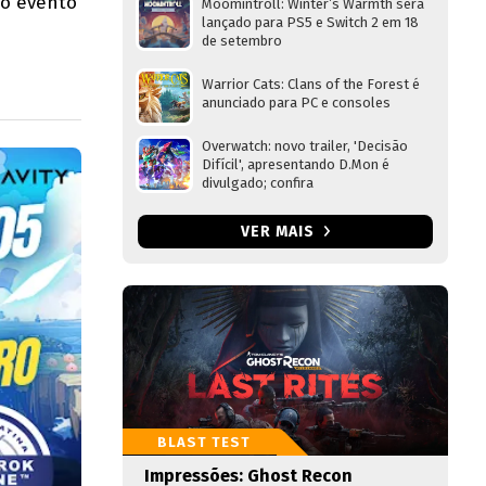
 o evento
Moomintroll: Winter’s Warmth será
lançado para PS5 e Switch 2 em 18
de setembro
Warrior Cats: Clans of the Forest é
anunciado para PC e consoles
Overwatch: novo trailer, 'Decisão
Difícil', apresentando D.Mon é
divulgado; confira
VER MAIS
BLAST TEST
Impressões: Ghost Recon