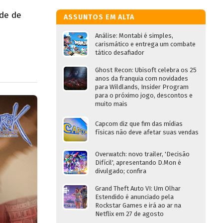
ade de
ASSUNTOS EM ALTA
Análise: Montabi é simples,
carismático e entrega um combate
tático desafiador
Ghost Recon: Ubisoft celebra os 25
anos da franquia com novidades
para Wildlands, Insider Program
para o próximo jogo, descontos e
muito mais
Capcom diz que fim das mídias
físicas não deve afetar suas vendas
Overwatch: novo trailer, 'Decisão
Difícil', apresentando D.Mon é
divulgado; confira
Grand Theft Auto VI: Um Olhar
Estendido é anunciado pela
Rockstar Games e irá ao ar na
Netflix em 27 de agosto