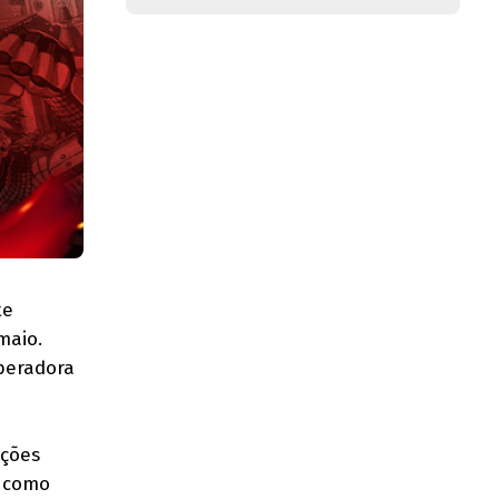
te
maio.
operadora
ações
s como