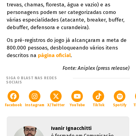
trevas, chamas, floresta, água e vazio) e as
personagens podem ser categorizadas como
várias especialidades (atacante, breaker, buffer,
debuffer, defensora e curandeira).
Os pré-registros do jogo já alcançaram a meta de
800.000 pessoas, desbloqueando vários itens
descritos na
página oficial
.
Fonte: Aniplex (press release)
SIGA O BLAST NAS REDES
SOCIAIS
Facebook
Instagram
X/Twitter
YouTube
TikTok
Spotify
T
Ivanir Ignacchitti
é formado em Comunicação