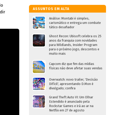
do
ASSUNTOS EM ALTA
dir
Análise: Montabi é simples,
carismático e entrega um combate
tático desafiador
Ghost Recon: Ubisoft celebra os 25
anos da franquia com novidades
para Wildlands, Insider Program
para o próximo jogo, descontos e
muito mais
Capcom diz que fim das mídias
físicas não deve afetar suas vendas
Overwatch: novo trailer, 'Decisão
Difícil', apresentando D.Mon é
divulgado; confira
Grand Theft Auto VI: Um Olhar
Estendido é anunciado pela
Rockstar Games e irá ao ar na
Netflix em 27 de agosto