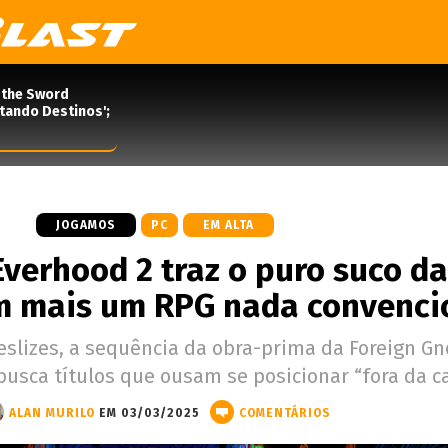
 the Sword
rtando Destinos';
JOGAMOS
PC
EM ALTA
Everhood 2 traz o puro suco da
m mais um RPG nada convenci
slizes, a sequência da obra-prima da Foreign G
sca títulos que ousam se posicionar “fora da ca
ALAN MURILO
EM 03/03/2025
COMENTÁRIOS