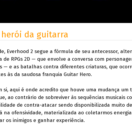
herói da guitarra
de, Everhood 2 segue a fórmula de seu antecessor, alt
ca de RPGs 2D — que envolve a conversa com personage
s — e as batalhas contra diferentes criaturas, que oco
tes às da saudosa franquia Guitar Hero.
m si, aqui é onde acredito que houve uma mudança um 
ue, ao contrário de sobreviver às sequências musicais 
ilidade de contra-atacar sendo disponibilizada muito d
tá na ofensividade, materializada ao coletarmos energia
ar os inimigos e ganhar experiência.