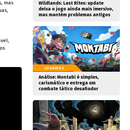
s, mas
Wildlands: Last Rites: update
deixa o jogo ainda mais imersivo,
sas,
mas mantém problemas antigos
vel,
aos
JOGAMOS
Análise: Montabi é simples,
carismático e entrega um
combate tático desafiador