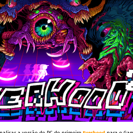
analisar a versão de PC do primeiro
Everhood
para o Gam