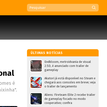
ÚLTIMAS NOTÍCIAS
Endbloom, metroidvania de visual
2.5D, é anunciado com trailer de
gameplay
onal
Akatori já está disponível no Steam e
nomes é
chegará aos consoles em breve; veja
o trailer de lançamento
ixinha".
Aliens: Fireteam Elite 2 recebe trailer
de gameplay focado no modo
cooperativo; confira