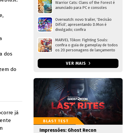
Warrior Cats: Clans of the Forest é
anunciado para PC e consoles
e,
Overwatch: novo trailer, 'Decisão
Difícil', apresentando D.Mon é
divulgado; confira
a
MARVEL Tōkon: Fighting Souls:
confira o guia de gameplay de todos
os 20 personagens de lançamento
a dos
VER MAIS
azem do
corre já
mente
BLAST TEST
um
Impressões: Ghost Recon