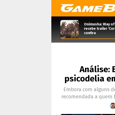
Onimusha: Way of
recebe trailer 'Co
confira
Análise: 
psicodelia e
Embora com alguns de
recomendada a quem bu