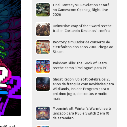
Final Fantasy VII Revelation estará
no Gamescom Opening Night Live
2026
Onimusha: Way of the Sword recebe
trailer 'Cortando Destinos'; confira
ReStory: simulador de conserto de
eletrônicos dos anos 2000 chega ao
Steam
Rainbow Billy: The Book of Fears
recebe demo "Prologue" para PC
Ghost Recon: Ubisoft celebra os 25
anos da franquia com novidades para
Wildlands, Insider Program para o
próximo jogo, descontos e muito
mais
Moomintroll: Winter’s Warmth será
lançado para PS5 e Switch 2 em 18
de setembro
eBlast.