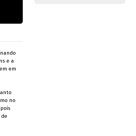
ernando
ns e a
rrem em
tanto
como no
epois
 de