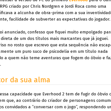
o RPG criado por Chris Nordgren e Jordi Roca como uma
tificava a alcunha de obra-prima com a sua inventividad
ente, facilidade de subverter as expectativas do jogador.
oi anunciado, confesso que fiquei muito empolgado par
direta de um dos títulos mais marcantes que já joguei.
iso no rosto que escrevo que esta sequência não escap
vamente um puro suco de psicodelia em um título nada
o a quem não teme aventuras que fogem do óbvio e f
.
cor da sua alma
ssa capacidade que Everhood 2 tem de fugir do óbvio o
em que, ao contrário do criador de personagens comu
s convidados a “conversar com o jogo”, respondendo 