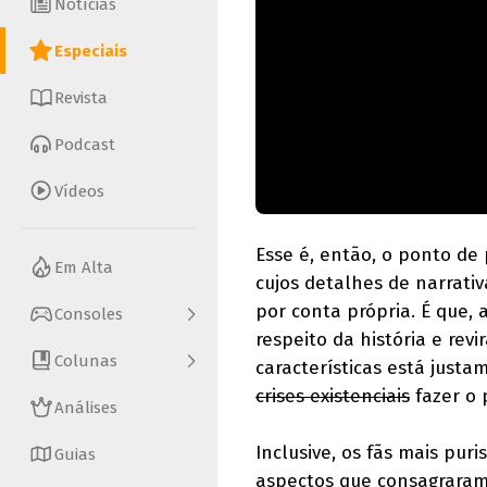
Notícias
Especiais
Revista
Podcast
Vídeos
Esse é, então, o ponto de
Em Alta
cujos detalhes de narrati
por conta própria. É que, 
Consoles
respeito da história e rev
Colunas
características está just
crises existenciais
fazer o p
Análises
Inclusive, os fãs mais pu
Guias
aspectos que consagrara