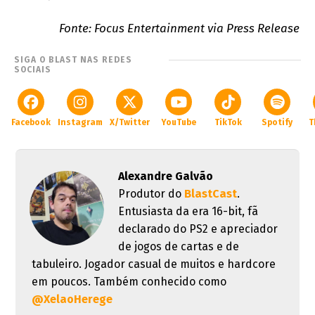
Fonte: Focus Entertainment via Press Release
SIGA O BLAST NAS REDES
SOCIAIS
Facebook
Instagram
X/Twitter
YouTube
TikTok
Spotify
T
Alexandre Galvão
Produtor do
BlastCast
.
Entusiasta da era 16-bit, fã
declarado do PS2 e apreciador
de jogos de cartas e de
tabuleiro. Jogador casual de muitos e hardcore
em poucos. Também conhecido como
@XelaoHerege