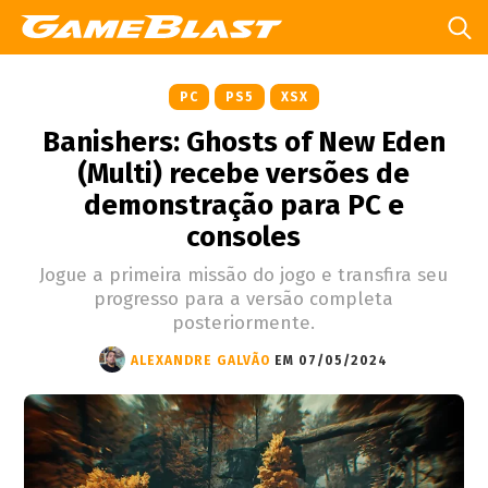
PC
PS5
XSX
Banishers: Ghosts of New Eden
(Multi) recebe versões de
demonstração para PC e
consoles
Jogue a primeira missão do jogo e transfira seu
progresso para a versão completa
posteriormente.
ALEXANDRE GALVÃO
EM 07/05/2024