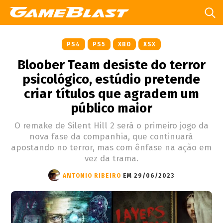
PS4
PS5
XBO
XSX
Bloober Team desiste do terror
psicológico, estúdio pretende
criar títulos que agradem um
público maior
O remake de Silent Hill 2 será o primeiro jogo da
nova fase da companhia, que continuará
apostando no terror, mas com ênfase na ação em
vez da trama.
ANTONIO RIBEIRO
EM 29/06/2023