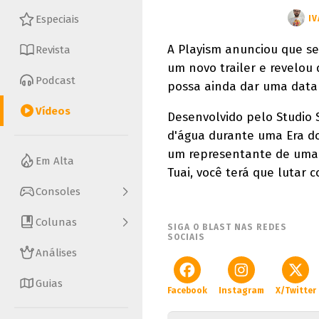
Especiais
IV
A Playism anunciou que s
Revista
um novo trailer e revelou 
Podcast
possa ainda dar uma data 
Vídeos
Desenvolvido pelo Studio 
d'água durante uma Era do
um representante de uma 
Em Alta
Tuai, você terá que lutar c
Consoles
Colunas
SIGA O BLAST NAS REDES
SOCIAIS
Análises
Guias
Facebook
Instagram
X/Twitter