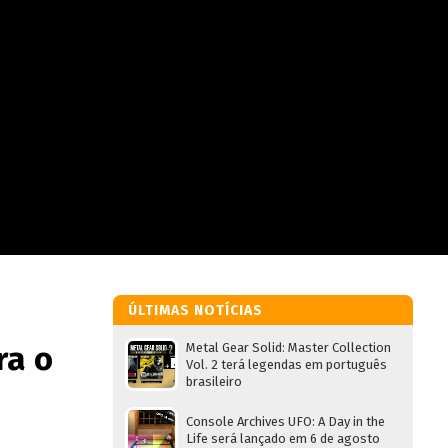
ÚLTIMAS NOTÍCIAS
ra o
Metal Gear Solid: Master Collection
Vol. 2 terá legendas em português
brasileiro
Console Archives UFO: A Day in the
Life será lançado em 6 de agosto