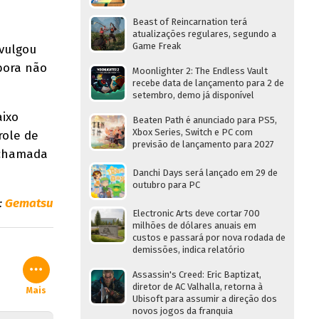
Beast of Reincarnation terá
atualizações regulares, segundo a
Game Freak
ivulgou
bora não
Moonlighter 2: The Endless Vault
recebe data de lançamento para 2 de
setembro, demo já disponível
aixo
Beaten Path é anunciado para PS5,
Xbox Series, Switch e PC com
role de
previsão de lançamento para 2027
 chamada
Danchi Days será lançado em 29 de
outubro para PC
:
Gematsu
Electronic Arts deve cortar 700
milhões de dólares anuais em
custos e passará por nova rodada de
demissões, indica relatório
Assassin's Creed: Eric Baptizat,
diretor de AC Valhalla, retorna à
Mais
Ubisoft para assumir a direção dos
novos jogos da franquia