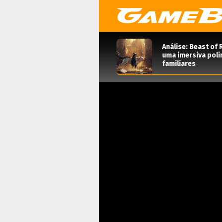
Análise: Beast of 
uma imersiva poli
familiares