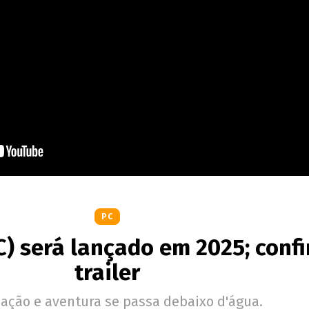
PC
C) será lançado em 2025; confi
trailer
 ação e aventura se passa debaixo d'água.