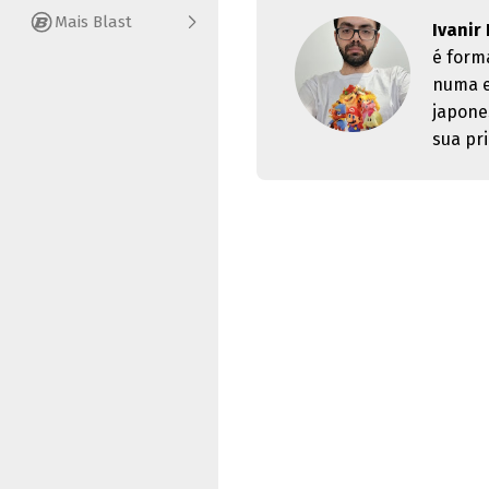
Mais Blast
Ivanir
é form
numa e
japone
sua pri