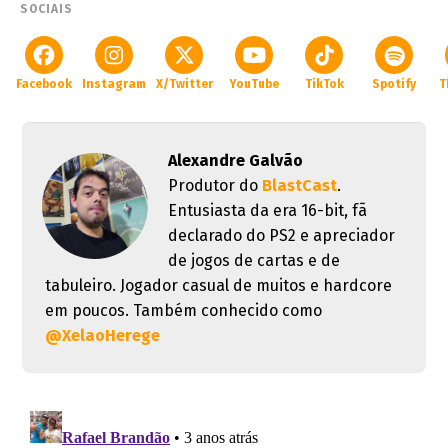
SOCIAIS
Facebook
Instagram
X/Twitter
YouTube
TikTok
Spotify
T
Alexandre Galvão
Produtor do
BlastCast
.
Entusiasta da era 16-bit, fã
declarado do PS2 e apreciador
de jogos de cartas e de
tabuleiro. Jogador casual de muitos e hardcore
em poucos. Também conhecido como
@XelaoHerege