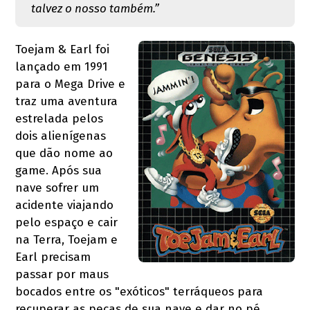
talvez o nosso também.”
Toejam & Earl foi
lançado em 1991
para o Mega Drive e
traz uma aventura
estrelada pelos
dois alienígenas
que dão nome ao
game. Após sua
nave sofrer um
acidente viajando
pelo espaço e cair
na Terra, Toejam e
Earl precisam
passar por maus
bocados entre os "exóticos" terráqueos para
recuperar as peças de sua nave e dar no pé