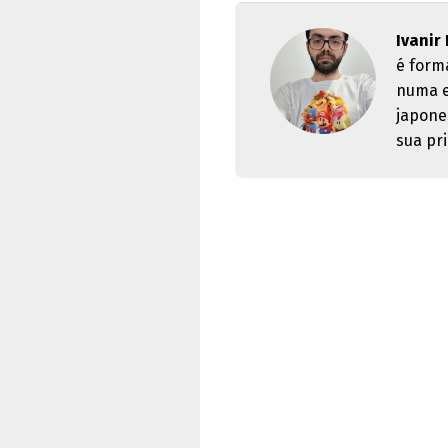
Ivanir
é form
numa e
japone
sua pri