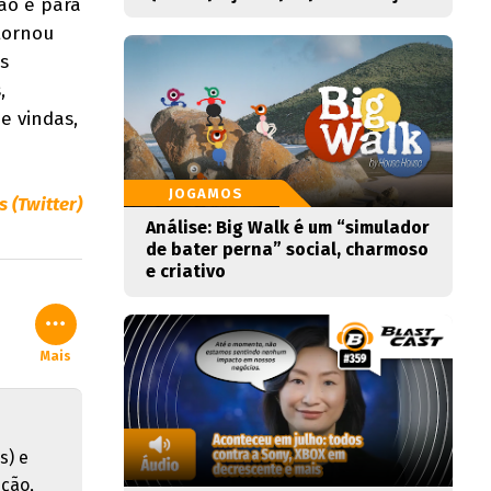
ão é para
tornou
s
,
e vindas,
JOGAMOS
 (Twitter)
Análise: Big Walk é um “simulador
de bater perna” social, charmoso
e criativo
Mais
s) e
pção,