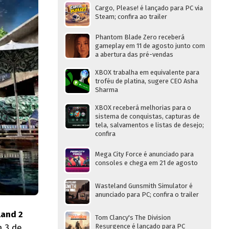
Cargo, Please! é lançado para PC via
Steam; confira ao trailer
Phantom Blade Zero receberá
gameplay em 11 de agosto junto com
a abertura das pré-vendas
XBOX trabalha em equivalente para
troféu de platina, sugere CEO Asha
Sharma
XBOX receberá melhorias para o
sistema de conquistas, capturas de
tela, salvamentos e listas de desejo;
confira
Mega City Force é anunciado para
consoles e chega em 21 de agosto
Wasteland Gunsmith Simulator é
anunciado para PC; confira o trailer
land 2
Tom Clancy's The Division
m 3 de
Resurgence é lançado para PC