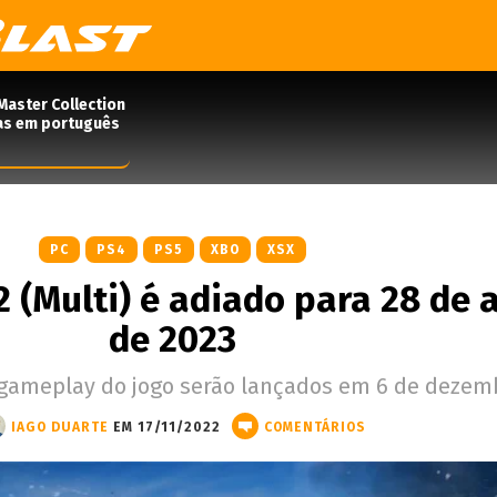
Master Collection
das em português
PC
PS4
PS5
XBO
XSX
 (Multi) é adiado para 28 de a
de 2023
 gameplay do jogo serão lançados em 6 de dezem
IAGO DUARTE
EM 17/11/2022
COMENTÁRIOS