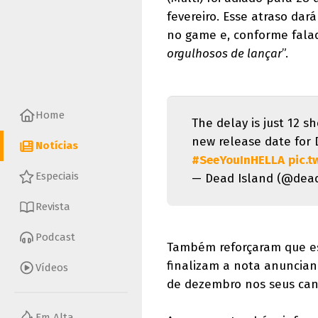
fevereiro. Esse atraso da
no game e, conforme fala
orgulhosos de lançar
”.
Home
The delay is just 12 
new release date for D
Notícias
#SeeYouInHELLA
pic.
Especiais
— Dead Island (@dea
Revista
Podcast
Também reforçaram que e
finalizam a nota anuncian
Vídeos
de dezembro nos seus cana
Em Alta