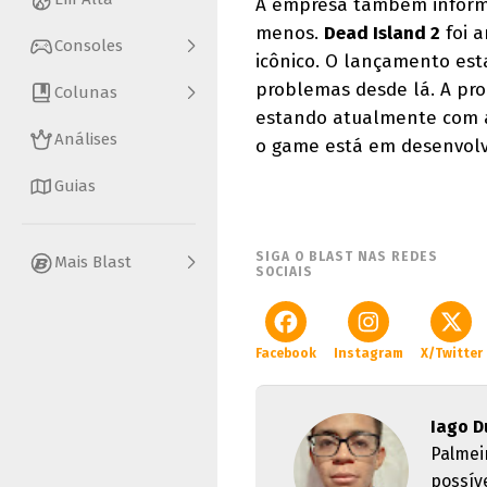
A empresa também informo
menos.
Dead Island 2
foi a
Consoles
icônico. O lançamento est
problemas desde lá. A pro
Colunas
estando atualmente com a 
Análises
o game está em desenvolv
Guias
SIGA O BLAST NAS REDES
Mais Blast
SOCIAIS
Facebook
Instagram
X/Twitter
Iago D
Palmei
possív