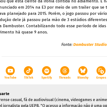
u que está ciente da ironia contida no adiamento. E n
nunciado em 2014 na E3 por meio de um trailer que se 
ava planejado para 2015. Porém, o jogo passou por vário
dução dele já passou pela mão de 3 estúdios diferentes
Dambuster. Contabilizando todo esse período de idas 
imento há quase 9 anos.
Fonte:
Dambuster Studios
YouTube
TikTok
Spotify
Threads
Bluesky
Grupos
uarte
rense casual, fã de audiovisual (cinema, videogames e anime
el jornalista pela UEPB. "O acesso a informação não é uma o