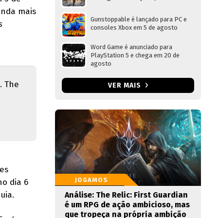
inda mais
Gunstoppable é lançado para PC e
s
consoles Xbox em 5 de agosto
Word Game é anunciado para
PlayStation 5 e chega em 20 de
agosto
. The
VER MAIS
es
JOGAMOS
no dia 6
uia.
Análise: The Relic: First Guardian
é um RPG de ação ambicioso, mas
que tropeça na própria ambição