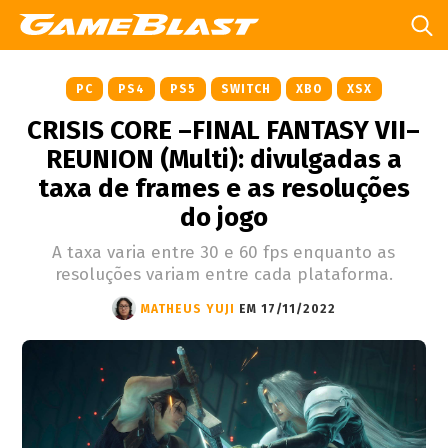
PC
PS4
PS5
SWITCH
XBO
XSX
CRISIS CORE –FINAL FANTASY VII–
REUNION (Multi): divulgadas a
taxa de frames e as resoluções
do jogo
A taxa varia entre 30 e 60 fps enquanto as
resoluções variam entre cada plataforma.
MATHEUS YUJI
EM 17/11/2022