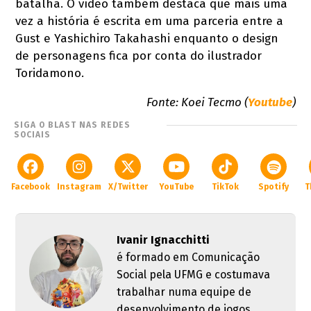
batalha. O vídeo também destaca que mais uma
vez a história é escrita em uma parceria entre a
Gust e Yashichiro Takahashi enquanto o design
de personagens fica por conta do ilustrador
Toridamono.
Fonte: Koei Tecmo (
Youtube
)
SIGA O BLAST NAS REDES
SOCIAIS
Facebook
Instagram
X/Twitter
YouTube
TikTok
Spotify
T
Ivanir Ignacchitti
é formado em Comunicação
Social pela UFMG e costumava
trabalhar numa equipe de
desenvolvimento de jogos.