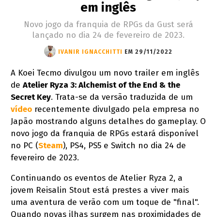
em inglês
Novo jogo da franquia de RPGs da Gust será
lançado no dia 24 de fevereiro de 2023.
IVANIR IGNACCHITTI
EM 29/11/2022
A Koei Tecmo divulgou um novo trailer em inglês
de
Atelier Ryza 3: Alchemist of the End & the
Secret Key
. Trata-se da versão traduzida de um
vídeo
recentemente divulgado pela empresa no
Japão mostrando alguns detalhes do gameplay. O
novo jogo da franquia de RPGs estará disponível
no PC (
Steam
), PS4, PS5 e Switch no dia 24 de
fevereiro de 2023.
Continuando os eventos de Atelier Ryza 2, a
jovem Reisalin Stout está prestes a viver mais
uma aventura de verão com um toque de "final".
Quando novas ilhas surgem nas proximidades de