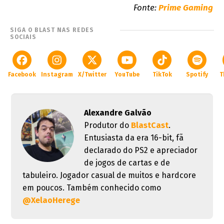
Fonte:
Prime Gaming
SIGA O BLAST NAS REDES
SOCIAIS
Facebook
Instagram
X/Twitter
YouTube
TikTok
Spotify
T
Alexandre Galvão
Produtor do
BlastCast
.
Entusiasta da era 16-bit, fã
declarado do PS2 e apreciador
de jogos de cartas e de
tabuleiro. Jogador casual de muitos e hardcore
em poucos. Também conhecido como
@XelaoHerege