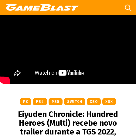
PC
PS4
PS5
SWITCH
XBO
XSX
Eiyuden Chronicle: Hundred
Heroes (Multi) recebe novo
trailer durante a TGS 2022,