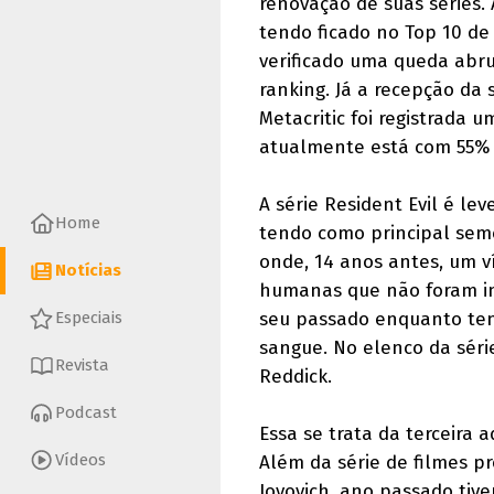
renovação de suas séries.
tendo ficado no Top 10 de
verificado uma queda abrup
ranking. Já a recepção da 
Metacritic foi registrada 
atualmente está com 55% 
A série Resident Evil é l
Home
tendo como principal sem
onde, 14 anos antes, um v
Notícias
humanas que não foram in
seu passado enquanto ten
Especiais
sangue. No elenco da séri
Revista
Reddick.
Podcast
Essa se trata da terceira 
Vídeos
Além da série de filmes p
Jovovich, ano passado tive