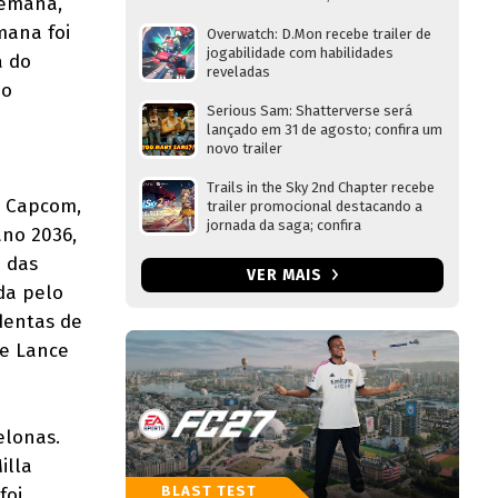
semana,
mana foi
Overwatch: D.Mon recebe trailer de
jogabilidade com habilidades
a do
reveladas
No
Serious Sam: Shatterverse será
lançado em 31 de agosto; confira um
novo trailer
Trails in the Sky 2nd Chapter recebe
a Capcom,
trailer promocional destacando a
jornada da saga; confira
no 2036,
a das
VER MAIS
da pelo
dentas de
 e Lance
elonas.
illa
BLAST TEST
foi