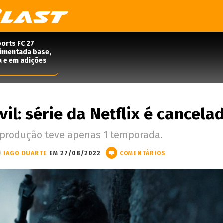
orts FC 27
rimentada base,
a e em adições
vil: série da Netflix é cancela
 produção teve apenas 1 temporada.
IAGO DUARTE
EM 27/08/2022
COMENTÁRIOS