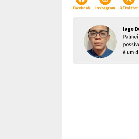
Facebook
Instagram
X/Twitter
Iago D
Palmei
possív
é um di