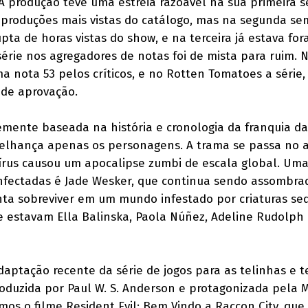
 A produção teve uma estreia razoável na sua primeira 
 produções mais vistas do catálogo, mas na segunda se
ta de horas vistas do show, e na terceira já estava for
série nos agregadores de notas foi de mista para ruim. 
uma nota 53 pelos críticos, e no Rotten Tomatoes a série,
de aprovação.
evemente baseada na história e cronologia da franquia d
elhança apenas os personagens. A trama se passa no a
írus causou um apocalipse zumbi de escala global. Um
fectadas é Jade Wesker, que continua sendo assombra
ta sobreviver em um mundo infestado por criaturas se
e estavam Ella Balinska, Paola Núñez, Adeline Rudolph
adaptação recente da série de jogos para as telinhas e t
roduzida por Paul W. S. Anderson e protagonizada pela M
mos o filme Resident Evil: Bem Vindo a Raccon City, que 