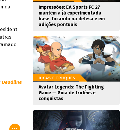
ém da
Impressões: EA Sports FC 27
mantém a já experimentada
base, focando na defesa e em
adições pontuais
esident
utras
gramado
DICAS E TRUQUES
:
Deadline
Avatar Legends: The Fighting
Game — Guia de troféus e
conquistas