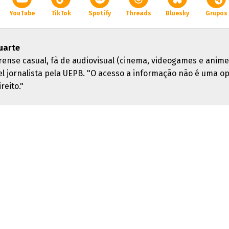
YouTube
TikTok
Spotify
Threads
Bluesky
Grupos
uarte
rense casual, fã de audiovisual (cinema, videogames e anime
el jornalista pela UEPB. "O acesso a informação não é uma o
reito."