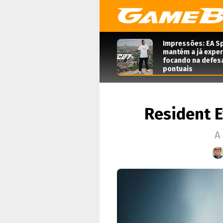
Impressões: EA Sp
mantém a já expe
focando na defes
pontuais
Resident E
A