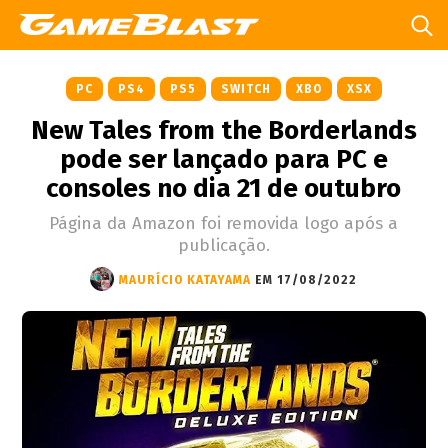
PC
PS4
PS5
SWITCH
XBO
XSX
New Tales from the Borderlands
pode ser lançado para PC e
consoles no dia 21 de outubro
Página da Amazon foi removida logo após a
publicação.
MAURÍCIO KATAYAMA
EM 17/08/2022