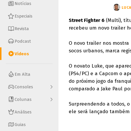
Notícias
LUCA
Especiais
Street Fighter 6
(Multi), t
recebeu um novo trailer h
Revista
Podcast
O novo trailer nos mostra
socos urbanos, marca regi
Vídeos
O novato Luke, que aparec
(PS4/PC) e a Capcom o ape
Em Alta
do próximo jogo da franqu
Consoles
comparado a Jake Paul por
Colunas
Surpreendendo a todos, o 
ele será lançado também p
Análises
Guias