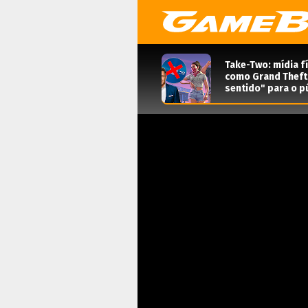
Take-Two: mídia f
como Grand Theft 
sentido" para o pú