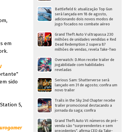
Battlefield 6: atualização Top Gun
será lançada em 18 de agosto,
adicionando dois novos modos de
com,
jogo focados no combate aéreo
Grand Theft Auto V ultrapassa 230
milhões de unidades vendidas e Red
os em
Dead Redemption 2 supera 87
milhões de vendas, revela Take-Two
ork.
Overwatch: D.Mon recebe trailer de
jogabilidade com habilidades
V
reveladas
ortante"
Serious Sam: Shatterverse será
tem sido
lançado em 31 de agosto; confira um
novo trailer
Trails in the Sky 2nd Chapter recebe
Station 5,
trailer promocional destacando a
jornada da saga; confira
Grand Theft Auto VI: números de pré-
venda são "surpreendentes e sem
urogamer
precedentes", afirma CEO da Take-