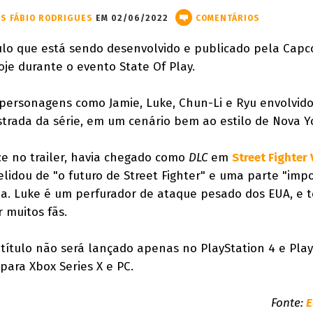
S FÁBIO RODRIGUES
EM 02/06/2022
COMENTÁRIOS
ítulo que está sendo desenvolvido e publicado pela Cap
oje durante o evento State Of Play.
 personagens como Jamie, Luke, Chun-Li e Ryu envolvid
strada da série, em um cenário bem ao estilo de Nova Y
e no trailer, havia chegado como
DLC
em
Street Fighter 
lidou de "o futuro de Street Fighter" e uma parte "imp
ia. Luke é um perfurador de ataque pesado dos EUA, e 
 muitos fãs.
título não será lançado apenas no PlayStation 4 e Play
ara Xbox Series X e PC.
Fonte:
E