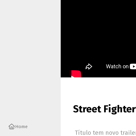
Street Fighte
Home
Título tem novo trail