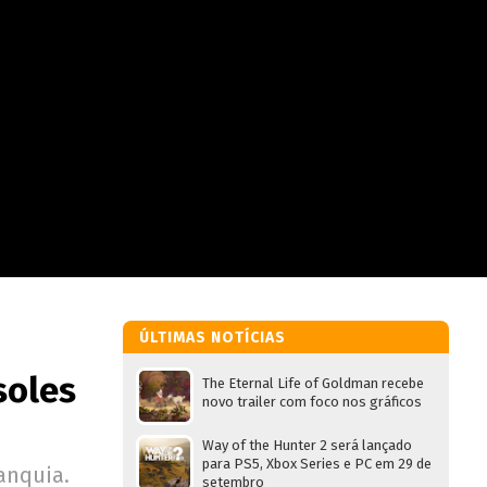
ÚLTIMAS NOTÍCIAS
soles
The Eternal Life of Goldman recebe
novo trailer com foco nos gráficos
Way of the Hunter 2 será lançado
para PS5, Xbox Series e PC em 29 de
anquia.
setembro