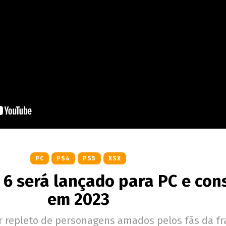
PC
PS4
PS5
XSX
r 6 será lançado para PC e con
em 2023
er repleto de personagens amados pelos fãs da fr