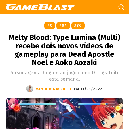
PC
PS4
XBO
Melty Blood: Type Lumina (Multi)
recebe dois novos vídeos de
gameplay para Dead Apostle
Noel e Aoko Aozaki
Personagens chegam ao jogo como DLC gratuito
esta semana.
IVANIR IGNACCHITTI
EM 11/01/2022