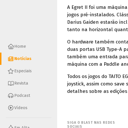
A Egret II foi uma máquin
jogos pré-instalados. Clá
Darius Gaiden estarão incl
tanto na horizontal quant
O hardware também conta c
Home
duas portas USB Type-A pa
também uma entrada para c
Notícias
máquina com a Paddle and
Especiais
Todos os jogos do TAITO EG
Revista
joystick, assim como save s
detalhes sobre as edições
Podcast
Vídeos
SIGA O BLAST NAS REDES
SOCIAIS
Em Alta