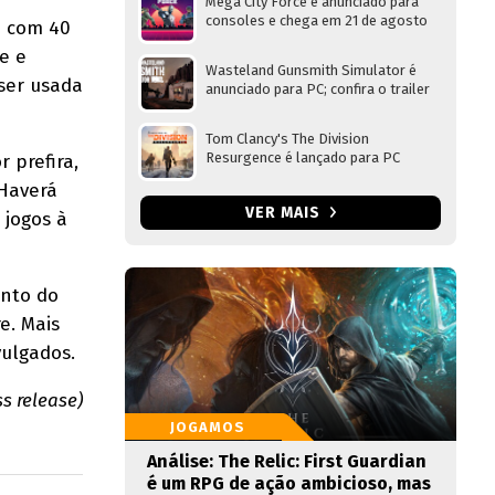
Mega City Force é anunciado para
consoles e chega em 21 de agosto
a com 40
e e
Wasteland Gunsmith Simulator é
 ser usada
anunciado para PC; confira o trailer
Tom Clancy's The Division
Resurgence é lançado para PC
 prefira,
 Haverá
VER MAIS
 jogos à
ento do
e. Mais
vulgados.
s release)
JOGAMOS
Análise: The Relic: First Guardian
é um RPG de ação ambicioso, mas