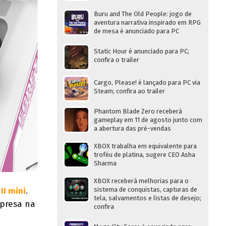
Buru and The Old People: jogo de
aventura narrativa inspirado em RPG
de mesa é anunciado para PC
Static Hour é anunciado para PC;
confira o trailer
Cargo, Please! é lançado para PC via
Steam; confira ao trailer
Phantom Blade Zero receberá
gameplay em 11 de agosto junto com
a abertura das pré-vendas
XBOX trabalha em equivalente para
troféu de platina, sugere CEO Asha
Sharma
XBOX receberá melhorias para o
II mini
.
sistema de conquistas, capturas de
tela, salvamentos e listas de desejo;
mpresa na
confira