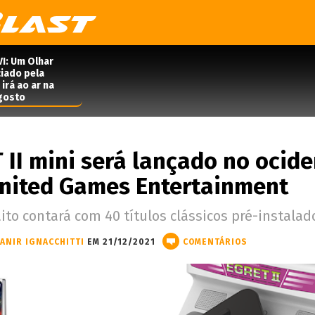
VI: Um Olhar
iado pela
irá ao ar na
agosto
 II mini será lançado no ocide
nited Games Entertainment
ito contará com 40 títulos clássicos pré-instalad
VANIR IGNACCHITTI
EM 21/12/2021
COMENTÁRIOS