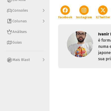
Consoles
Facebook
Instagram
X/Twitter
Colunas
Análises
Ivanir
é form
Guias
numa e
japone
sua pri
Mais Blast