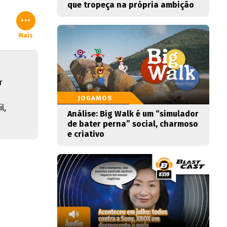
que tropeça na própria ambição
Mais
r
JOGAMOS
l,
Análise: Big Walk é um “simulador
de bater perna” social, charmoso
e criativo