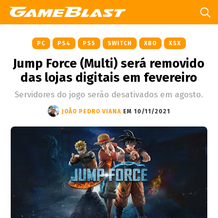
PC
PS4
PS5
SWITCH
XBO
XSX
Jump Force (Multi) será removido
das lojas digitais em fevereiro
Servidores do jogo serão desativados em agosto.
JOÃO PEDRO VIANA
EM 10/11/2021