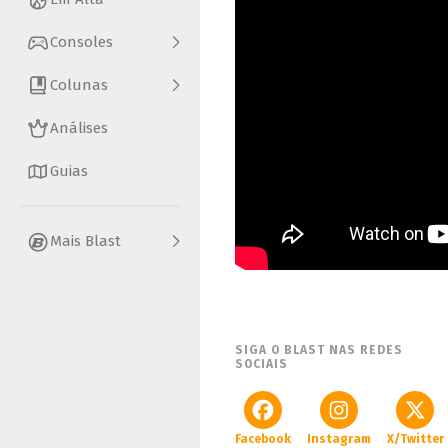
Consoles
Colunas
Análises
Guias
Mais Blast
SIGA O BLAST NAS REDES
SOCIAIS
Facebook
Instagram
X/Twitter