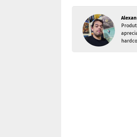
Alexan
Produt
apreci
hardco