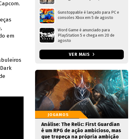
 Capcom.
Gunstoppable é lançado para PC e
consoles Xbox em 5 de agosto
beças
,
Word Game é anunciado para
ado em
PlayStation 5 e chega em 20 de
agosto
VER MAIS
abuleiros
 Dark
 de
JOGAMOS
Análise: The Relic: First Guardian
é um RPG de ação ambicioso, mas
que tropeça na própria ambição