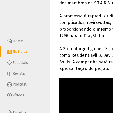
dos membros da S.T.A.R.S.
A promessa é reproduzir 
complicados, reviravoltas,
proporcionando o mesmo t
1996 para o PlayStation.
Home
A Steamforged games é con
Notícias
como Resident Evil 3, Dev
Souls. A campanha será r
Especiais
apresentação do projeto.
Revista
Podcast
Vídeos
Em Alta