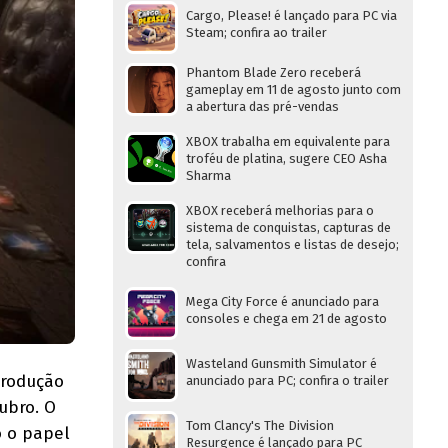
Cargo, Please! é lançado para PC via
Steam; confira ao trailer
Phantom Blade Zero receberá
gameplay em 11 de agosto junto com
a abertura das pré-vendas
XBOX trabalha em equivalente para
troféu de platina, sugere CEO Asha
Sharma
XBOX receberá melhorias para o
sistema de conquistas, capturas de
tela, salvamentos e listas de desejo;
confira
Mega City Force é anunciado para
consoles e chega em 21 de agosto
Wasteland Gunsmith Simulator é
produção
anunciado para PC; confira o trailer
ubro. O
Tom Clancy's The Division
o o papel
Resurgence é lançado para PC