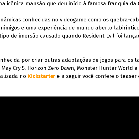
 na icônica mansão que deu início à famosa franquia da
dinâmicas conhecidas no videogame como os quebra-ca
 inimigos e uma experiência de mundo aberto labiríntico
ipo de imersão causado quando Resident Evil foi lanç
hecida por criar outras adaptações de jogos para os t
il May Cry 5, Horizon Zero Dawn, Monster Hunter World e
ealizada no
Kickstarter
e a seguir você confere o teaser