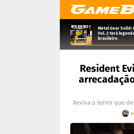
Metal Gear Solid: 
Vol. 2 terá legen
brasileiro
Resident Ev
arrecadação
Reviva o terror que d
A