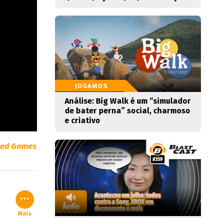
JOGAMOS
Análise: Big Walk é um “simulador
de bater perna” social, charmoso
e criativo
ged Games
Mais