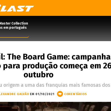
Master Collection
das em português
il: The Board Game: campanha
 para produção começa em 26
outubro
eu origem a uma das franquias mais famosas dos
LEXANDRE GALVÃO
EM 01/10/2021
COMENTÁRIOS