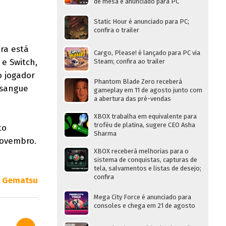
de mesa é anunciado para PC
Static Hour é anunciado para PC;
confira o trailer
ra está
Cargo, Please! é lançado para PC via
e Switch,
Steam; confira ao trailer
o jogador
Phantom Blade Zero receberá
 sangue
gameplay em 11 de agosto junto com
a abertura das pré-vendas
XBOX trabalha em equivalente para
troféu de platina, sugere CEO Asha
to
Sharma
novembro.
XBOX receberá melhorias para o
sistema de conquistas, capturas de
tela, salvamentos e listas de desejo;
confira
:
Gematsu
Mega City Force é anunciado para
consoles e chega em 21 de agosto