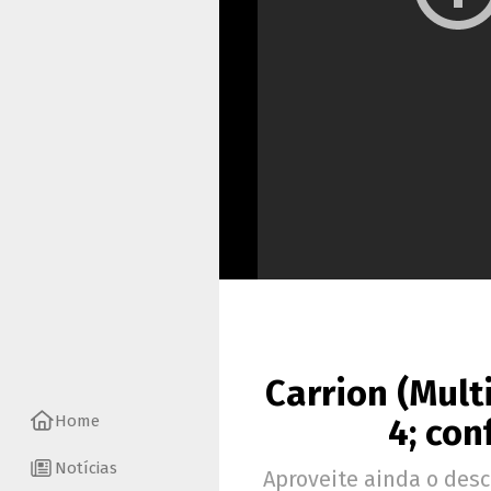
Carrion (Mult
Home
4; con
Notícias
Aproveite ainda o des