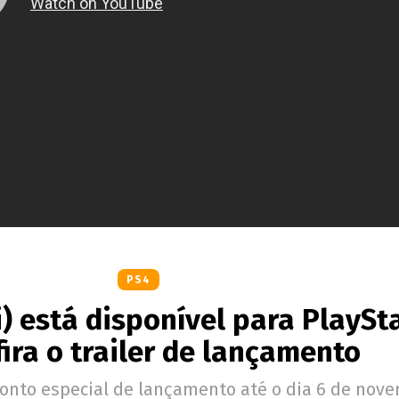
PS4
i) está disponível para PlaySt
fira o trailer de lançamento
conto especial de lançamento até o dia 6 de nov