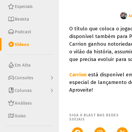
Especiais
A
Revista
O título que coloca o jog
Podcast
disponível também para Pl
Carrion ganhou notoriedad
Vídeos
o vilão da história, assu
que precisa evoluir para so
Em Alta
Carrion
está disponível em
Consoles
especial de lançamento de
Aproveite!
Colunas
Análises
Guias
SIGA O BLAST NAS REDES
SOCIAIS