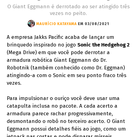
O Giant Eggmann é derrotado ao ser atingido três
vezes no peito.
MAURÍCIO KATAYAMA
EM 03/08/2021
A empresa Jakks Pacific acaba de lançar um
brinquedo inspirado no jogo
Sonic the Hedgehog 2
(Mega Drive) em que você pode derrotar a
armadura robótica Giant Eggmann do Dr.
Robotnik (também conhecido como Dr. Eggman)
atingindo-a com o Sonic em seu ponto fraco três
vezes.
Para impulsionar o ouriço você deve usar uma
catapulta inclusa no pacote. A cada acerto a
armadura parece rachar progressivamente,
desmontando o robô no terceiro acerto. O Giant
Eggmann possui detalhes fiéis ao jogo, como um
jetpack nas costas e pode disparar mísseis