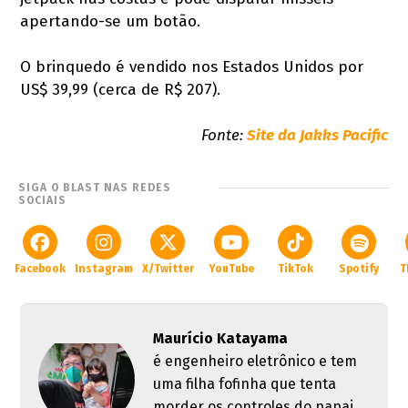
apertando-se um botão.
O brinquedo é vendido nos Estados Unidos por
US$ 39,99 (cerca de R$ 207).
Fonte:
Site da Jakks Pacific
SIGA O BLAST NAS REDES
SOCIAIS
Facebook
Instagram
X/Twitter
YouTube
TikTok
Spotify
T
Maurício Katayama
é engenheiro eletrônico e tem
uma filha fofinha que tenta
morder os controles do papai.