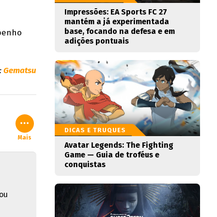
Impressões: EA Sports FC 27
mantém a já experimentada
base, focando na defesa e em
mpenho
adições pontuais
:
Gematsu
DICAS E TRUQUES
Mais
Avatar Legends: The Fighting
Game — Guia de troféus e
conquistas
ou