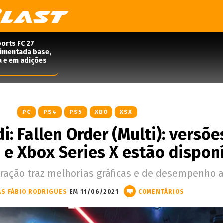
orts FC 27
rimentada base,
a e em adições
PC
PS4
PS5
XBO
XSX
i: Fallen Order (Multi): versõe
 e Xbox Series X estão dispon
ração traz melhorias gráficas e de desempenho ao
AS FÁBIO RODRIGUES
EM 11/06/2021
COMENTÁRIOS