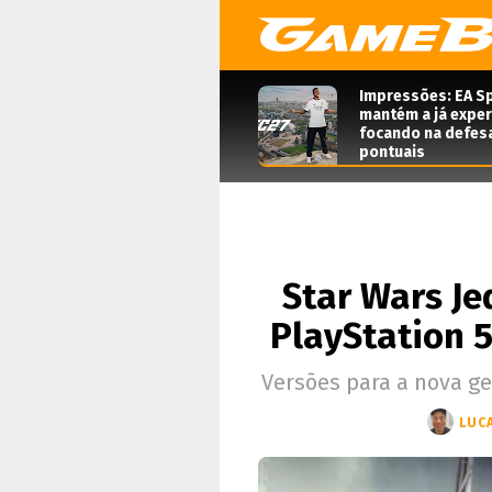
Impressões: EA Sp
mantém a já expe
focando na defes
pontuais
Star Wars Jed
PlayStation 5
Versões para a nova ge
LUC