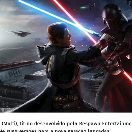
r
(Multi), título desenvolvido pela Respawn Entertainme
oje suas versões para a nova geração lançadas.