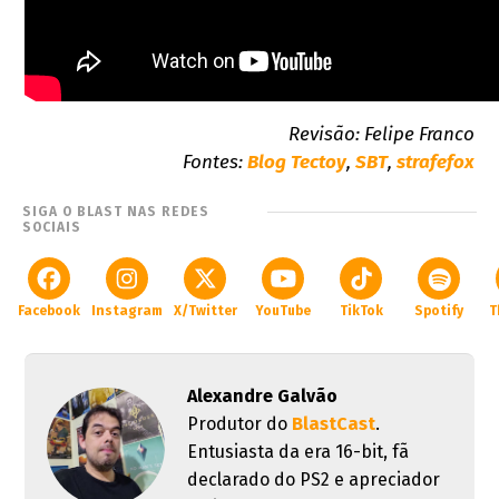
Revisão: Felipe Franco
Fontes:
Blog Tectoy
,
SBT
,
strafefox
SIGA O BLAST NAS REDES
SOCIAIS
Facebook
Instagram
X/Twitter
YouTube
TikTok
Spotify
T
Alexandre Galvão
Produtor do
BlastCast
.
Entusiasta da era 16-bit, fã
declarado do PS2 e apreciador