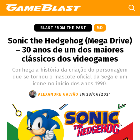
BLAST FROM THE PAST
MD
Sonic the Hedgehog (Mega Drive)
– 30 anos de um dos maiores
clássicos dos videogames
Conheça a história da criação do personagem
que se tornou o mascote oficial da Sega e um
ícone no início dos anos 1990.
ALEXANDRE GALVÃO
EM 23/06/2021