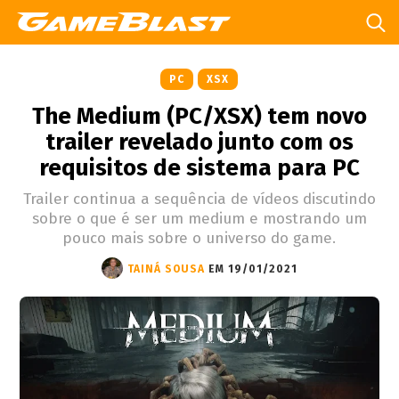
PC
XSX
The Medium (PC/XSX) tem novo
trailer revelado junto com os
requisitos de sistema para PC
Trailer continua a sequência de vídeos discutindo
sobre o que é ser um medium e mostrando um
pouco mais sobre o universo do game.
TAINÁ SOUSA
EM 19/01/2021