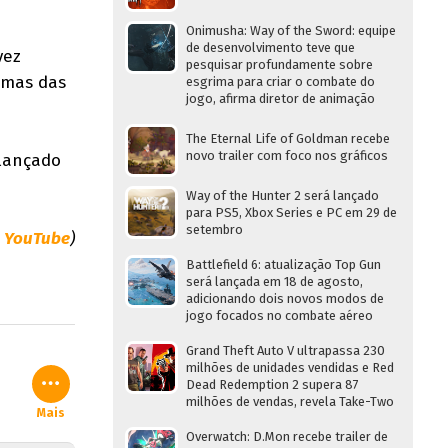
Onimusha: Way of the Sword: equipe
de desenvolvimento teve que
vez
pesquisar profundamente sobre
umas das
esgrima para criar o combate do
jogo, afirma diretor de animação
The Eternal Life of Goldman recebe
novo trailer com foco nos gráficos
 lançado
Way of the Hunter 2 será lançado
para PS5, Xbox Series e PC em 29 de
setembro
a
YouTube
)
Battlefield 6: atualização Top Gun
será lançada em 18 de agosto,
adicionando dois novos modos de
jogo focados no combate aéreo
Grand Theft Auto V ultrapassa 230
milhões de unidades vendidas e Red
Dead Redemption 2 supera 87
milhões de vendas, revela Take-Two
Mais
Overwatch: D.Mon recebe trailer de