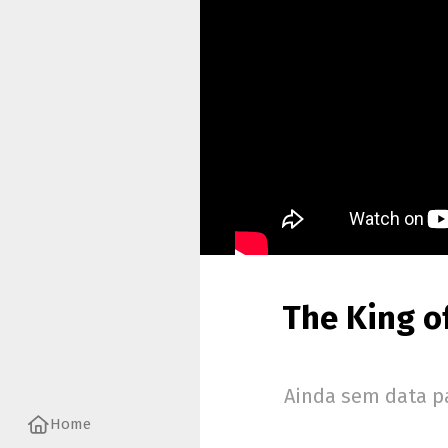
The King of
Ainda sem data p
Home