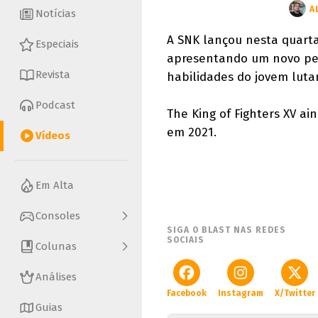
A
Notícias
A SNK lançou nesta quarta-
Especiais
apresentando um novo per
Revista
habilidades do jovem luta
Podcast
The King of Fighters XV a
em 2021.
Vídeos
Em Alta
Consoles
SIGA O BLAST NAS REDES
SOCIAIS
Colunas
Análises
Facebook
Instagram
X/Twitter
Guias