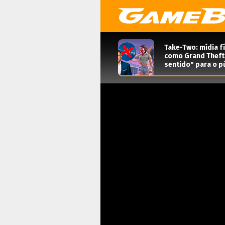
Take-Two: mídia f
como Grand Theft 
sentido" para o pú