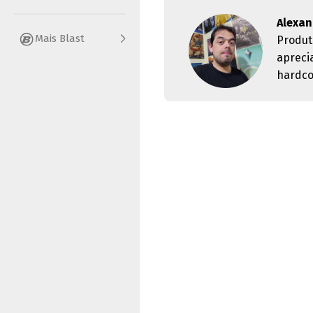
Alexan
Mais Blast
Produt
apreci
hardco