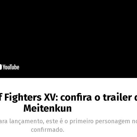
 Fighters XV: confira o trailer 
Meitenkun
ara lançamento, este é o primeiro personagem n
confirmado.