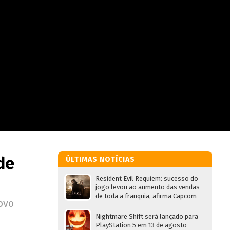
de
ÚLTIMAS NOTÍCIAS
Resident Evil Requiem: sucesso do
jogo levou ao aumento das vendas
de toda a franquia, afirma Capcom
ovo
Nightmare Shift será lançado para
PlayStation 5 em 13 de agosto