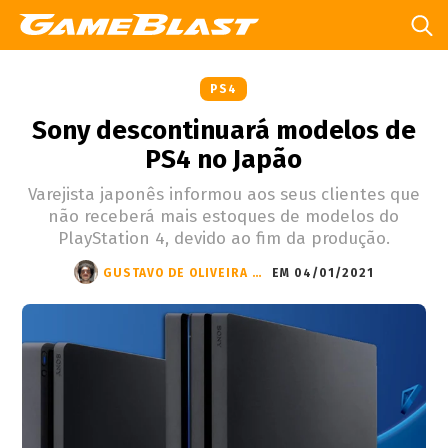
PS4
Sony descontinuará modelos de
PS4 no Japão
Varejista japonês informou aos seus clientes que
não receberá mais estoques de modelos do
PlayStation 4, devido ao fim da produção.
GUSTAVO DE OLIVEIRA BRANDÃO
EM 04/01/2021