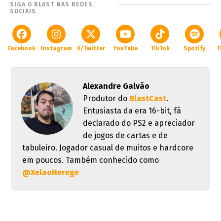
SIGA O BLAST NAS REDES
SOCIAIS
Facebook
Instagram
X/Twitter
YouTube
TikTok
Spotify
T
Alexandre Galvão
Produtor do
BlastCast
.
Entusiasta da era 16-bit, fã
declarado do PS2 e apreciador
de jogos de cartas e de
tabuleiro. Jogador casual de muitos e hardcore
em poucos. Também conhecido como
@XelaoHerege