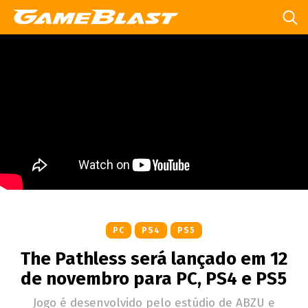
PC
PS4
PS5
The Pathless será lançado em 12
de novembro para PC, PS4 e PS5
Jogo é desenvolvido pelo estúdio de ABZU e