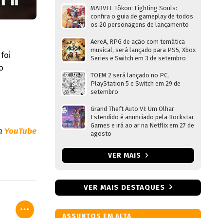
MARVEL Tōkon: Fighting Souls:
confira o guia de gameplay de todos
os 20 personagens de lançamento
AereA, RPG de ação com temática
musical, será lançado para PS5, Xbox
foi
Series e Switch em 3 de setembro
o
TOEM 2 será lançado no PC,
PlayStation 5 e Switch em 29 de
setembro
Grand Theft Auto VI: Um Olhar
Estendido é anunciado pela Rockstar
Games e irá ao ar na Netflix em 27 de
ia
YouTube
agosto
VER MAIS
VER MAIS DESTAQUES
ASSUNTOS EM ALTA