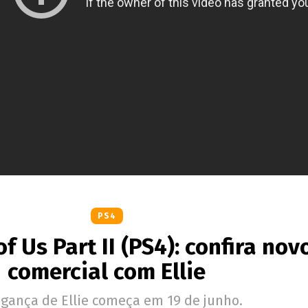
PS4
f Us Part II (PS4): confira nov
comercial com Ellie
ngança de Ellie começa em 19 de junho.