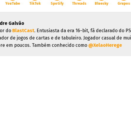
YouTube
TikTok
Spotify
Threads
Bluesky
Grupos
dre Galvão
or do
BlastCast
. Entusiasta da era 16-bit, fã declarado do PS
ador de jogos de cartas e de tabuleiro. Jogador casual de mui
re em poucos. Também conhecido como
@XelaoHerege