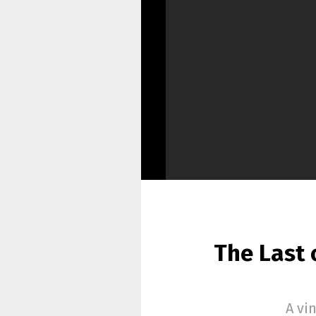
The Last o
A vi