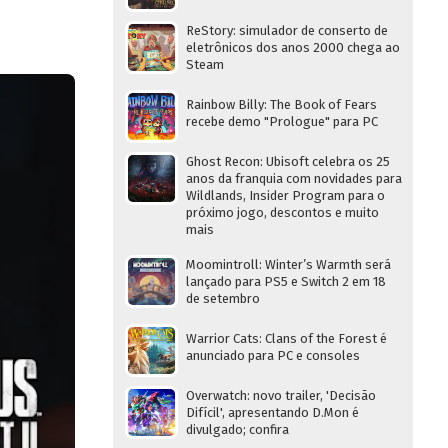
ReStory: simulador de conserto de
eletrônicos dos anos 2000 chega ao
Steam
Rainbow Billy: The Book of Fears
recebe demo "Prologue" para PC
Ghost Recon: Ubisoft celebra os 25
anos da franquia com novidades para
Wildlands, Insider Program para o
próximo jogo, descontos e muito
mais
Moomintroll: Winter’s Warmth será
lançado para PS5 e Switch 2 em 18
de setembro
Warrior Cats: Clans of the Forest é
anunciado para PC e consoles
Overwatch: novo trailer, 'Decisão
Difícil', apresentando D.Mon é
divulgado; confira