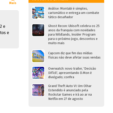
Mais
Análise: Montabi é simples,
carismático e entrega um combate
tático desafiador
2 e
Ghost Recon: Ubisoft celebra os 25
anos da franquia com novidades
tos e
para Wildlands, Insider Program
para o próximo jogo, descontos e
muito mais
Capcom diz que fim das mídias
físicas não deve afetar suas vendas
Overwatch: novo trailer, 'Decisão
Difícil', apresentando D.Mon é
divulgado; confira
Grand Theft Auto VI: Um Olhar
Estendido é anunciado pela
Rockstar Games e irá ao ar na
Netflix em 27 de agosto