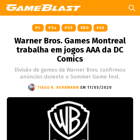
PC
PS4
PS5
XBO
XSX
Warner Bros. Games Montreal
trabalha em jogos AAA da DC
Comics
Divisão de games da Warner Bros. confirmou
anúncios durante o Summer Game Fest.
TIAGO R. HERRMANN
EM 11/05/2020