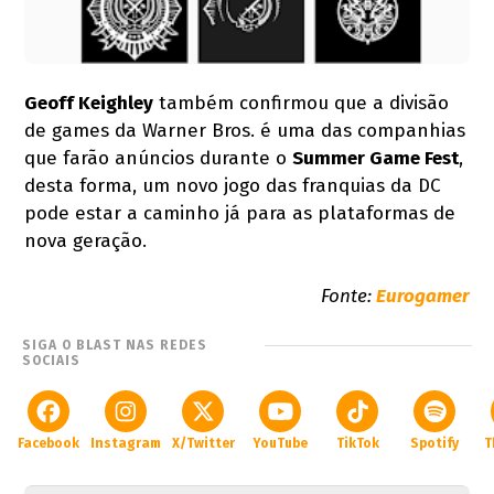
Geoff Keighley
também confirmou que a divisão
de games da Warner Bros. é uma das companhias
que farão anúncios durante o
Summer Game Fest
,
desta forma, um novo jogo das franquias da DC
pode estar a caminho já para as plataformas de
nova geração.
Fonte:
Eurogamer
SIGA O BLAST NAS REDES
SOCIAIS
Facebook
Instagram
X/Twitter
YouTube
TikTok
Spotify
T