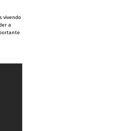
s vivendo
der a
mportante