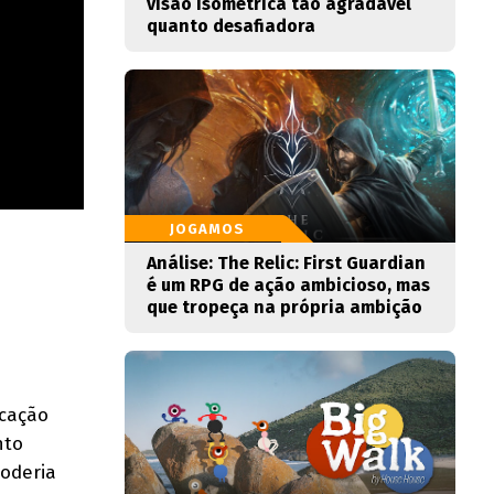
visão isométrica tão agradável
quanto desafiadora
JOGAMOS
Análise: The Relic: First Guardian
é um RPG de ação ambicioso, mas
que tropeça na própria ambição
rcação
nto
poderia