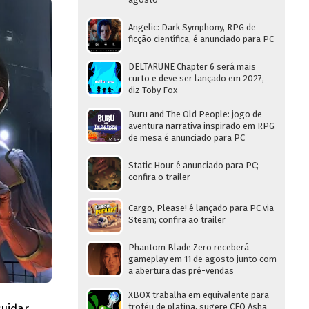
Angelic: Dark Symphony, RPG de
ficção científica, é anunciado para PC
DELTARUNE Chapter 6 será mais
curto e deve ser lançado em 2027,
diz Toby Fox
Buru and The Old People: jogo de
aventura narrativa inspirado em RPG
de mesa é anunciado para PC
Static Hour é anunciado para PC;
confira o trailer
Cargo, Please! é lançado para PC via
Steam; confira ao trailer
Phantom Blade Zero receberá
gameplay em 11 de agosto junto com
a abertura das pré-vendas
XBOX trabalha em equivalente para
uidar
troféu de platina, sugere CEO Asha