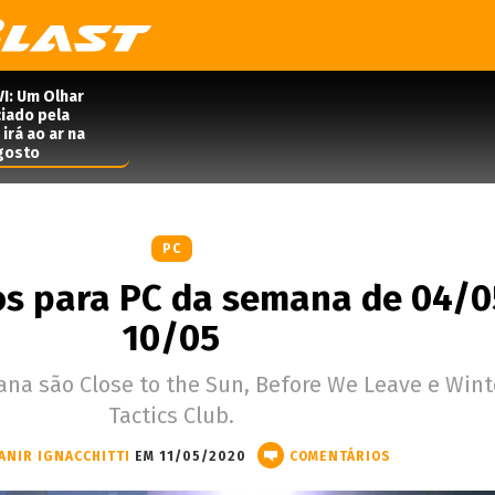
VI: Um Olhar
iado pela
irá ao ar na
agosto
PC
s para PC da semana de 04/0
10/05
na são Close to the Sun, Before We Leave e Win
Tactics Club.
ANIR IGNACCHITTI
EM 11/05/2020
COMENTÁRIOS