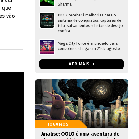
Sharma
s que
es vão
XBOX receberá melhorias para o
sistema de conquistas, capturas de
tela, salvamentos e listas de desejo;
confira
Mega City Force é anunciado para
consoles e chega em 21 de agosto
VER MAIS
JOGAMOS
Análise: OOLO é uma aventura de