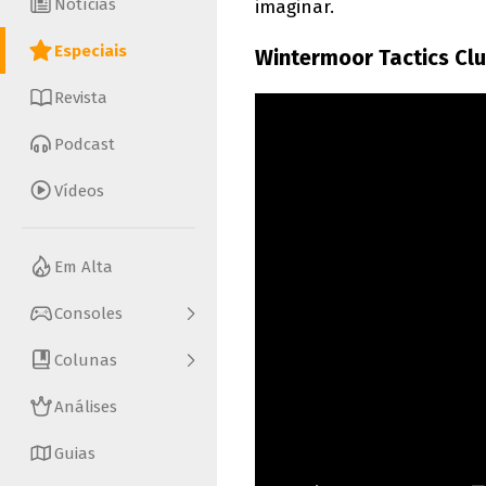
Notícias
imaginar.
Especiais
Wintermoor Tactics Cl
Revista
Podcast
Vídeos
Em Alta
Consoles
Colunas
Análises
Guias