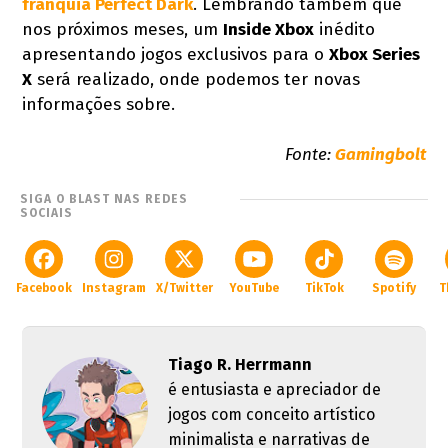
franquia
Perfect Dark
. Lembrando também que
nos próximos meses, um
Inside Xbox
inédito
apresentando jogos exclusivos para o
Xbox Series
X
será realizado, onde podemos ter novas
informações sobre.
Fonte:
Gamingbolt
SIGA O BLAST NAS REDES
SOCIAIS
Facebook
Instagram
X/Twitter
YouTube
TikTok
Spotify
T
Tiago R. Herrmann
é entusiasta e apreciador de
jogos com conceito artístico
minimalista e narrativas de