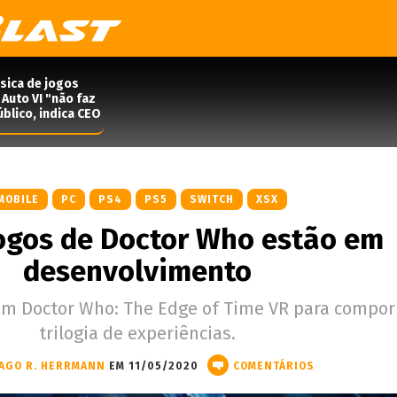
ísica de jogos
Auto VI "não faz
blico, indica CEO
MOBILE
PC
PS4
PS5
SWITCH
XSX
ogos de Doctor Who estão em
desenvolvimento
com Doctor Who: The Edge of Time VR para compo
trilogia de experiências.
IAGO R. HERRMANN
EM 11/05/2020
COMENTÁRIOS