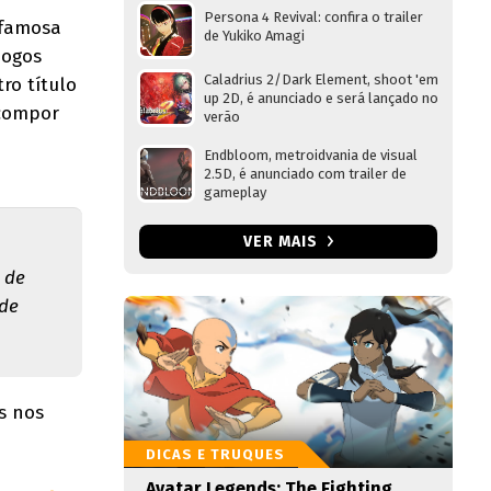
Persona 4 Revival: confira o trailer
 famosa
de Yukiko Amagi
jogos
Caladrius 2/Dark Element, shoot 'em
ro título
up 2D, é anunciado e será lançado no
 compor
verão
Endbloom, metroidvania de visual
2.5D, é anunciado com trailer de
gameplay
VER MAIS
 de
 de
s nos
DICAS E TRUQUES
Avatar Legends: The Fighting