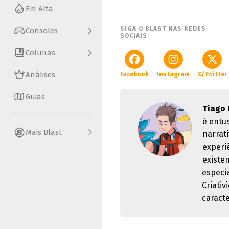
Em Alta
SIGA O BLAST NAS REDES
Consoles
SOCIAIS
Colunas
Análises
Facebook
Instagram
X/Twitter
Guias
Tiago 
é entus
Mais Blast
narrat
experi
existe
especia
Criati
caract