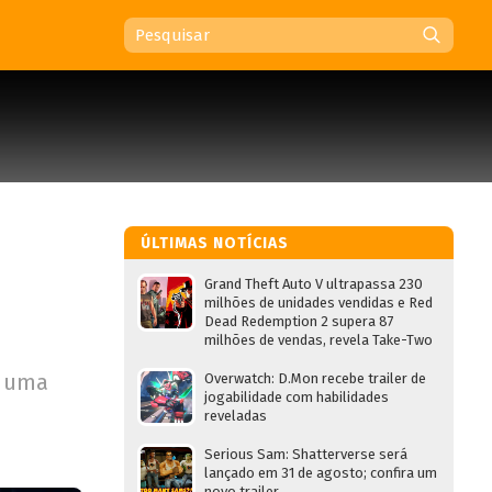
ÚLTIMAS NOTÍCIAS
Grand Theft Auto V ultrapassa 230
milhões de unidades vendidas e Red
Dead Redemption 2 supera 87
milhões de vendas, revela Take-Two
r uma
Overwatch: D.Mon recebe trailer de
jogabilidade com habilidades
reveladas
Serious Sam: Shatterverse será
lançado em 31 de agosto; confira um
novo trailer