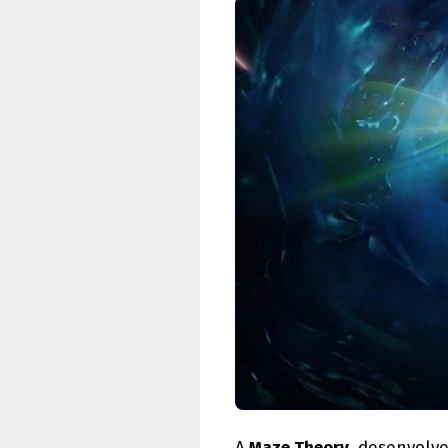
A
Maze Theory
, desenvolv