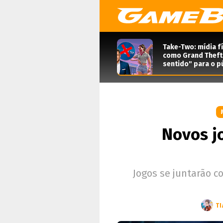
Take-Two: mídia f
como Grand Theft 
sentido" para o pú
Novos j
Jogos se juntarão 
T