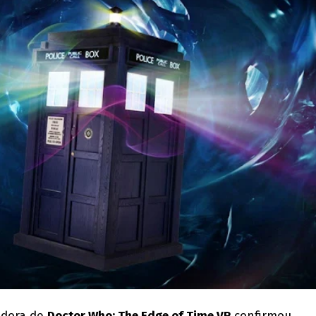
edora de
Doctor Who: The Edge of Time VR
confirmou