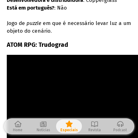
Desenvolvedora e distribuidora
: Copperglass
Está em português?
: Não
Jogo de
puzzle
em que é necessário levar luz a um
objeto do cenário.
ATOM RPG: Trudograd
Home
Notícias
Especiais
Revista
Podcast