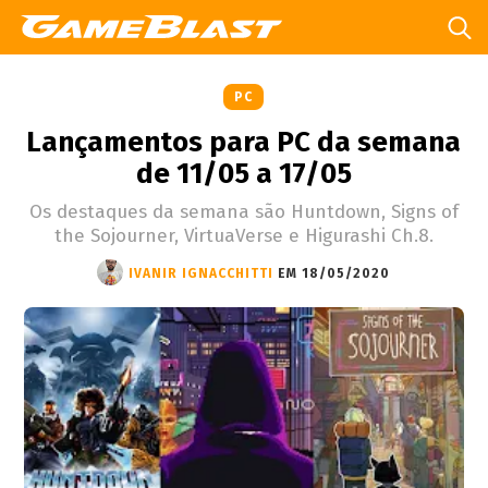
PC
Lançamentos para PC da semana
de 11/05 a 17/05
Os destaques da semana são Huntdown, Signs of
the Sojourner, VirtuaVerse e Higurashi Ch.8.
IVANIR IGNACCHITTI
EM 18/05/2020