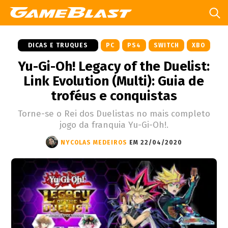
DICAS E TRUQUES
PC
PS4
SWITCH
XBO
Yu-Gi-Oh! Legacy of the Duelist:
Link Evolution (Multi): Guia de
troféus e conquistas
Torne-se o Rei dos Duelistas no mais completo
jogo da franquia Yu-Gi-Oh!.
NYCOLAS MEDEIROS
EM 22/04/2020