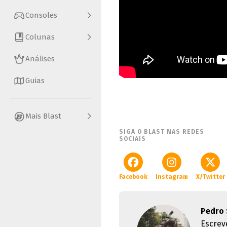
Consoles
Colunas
Análises
Guias
Mais Blast
SIGA O BLAST NAS REDES
SOCIAIS
Facebook
Instagram
X/Twitter
Pedro 
Escrev