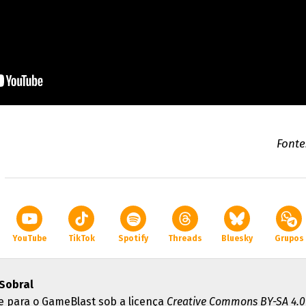
Fonte
YouTube
TikTok
Spotify
Threads
Bluesky
Grupos
Sobral
e para o GameBlast sob a licença
Creative Commons BY-SA 4.0