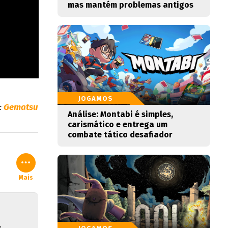
mas mantém problemas antigos
JOGAMOS
:
Gematsu
Análise: Montabi é simples,
carismático e entrega um
combate tático desafiador
Mais
.