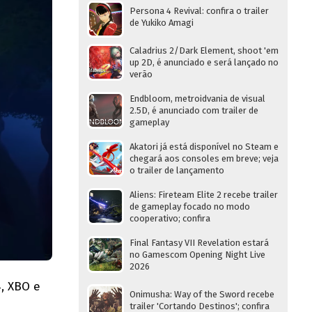
Persona 4 Revival: confira o trailer
de Yukiko Amagi
Caladrius 2/Dark Element, shoot 'em
up 2D, é anunciado e será lançado no
verão
Endbloom, metroidvania de visual
2.5D, é anunciado com trailer de
gameplay
Akatori já está disponível no Steam e
chegará aos consoles em breve; veja
o trailer de lançamento
Aliens: Fireteam Elite 2 recebe trailer
de gameplay focado no modo
cooperativo; confira
Final Fantasy VII Revelation estará
no Gamescom Opening Night Live
2026
4, XBO e
Onimusha: Way of the Sword recebe
trailer 'Cortando Destinos'; confira