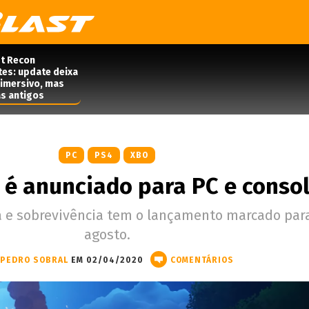
t Recon
tes: update deixa
 imersivo, mas
s antigos
PC
PS4
XBO
é anunciado para PC e conso
a e sobrevivência tem o lançamento marcado par
agosto.
PEDRO SOBRAL
EM 02/04/2020
COMENTÁRIOS