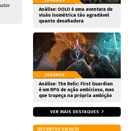
JOGAMOS
autor
Análise: OOLO é uma aventura de
visão isométrica tão agradável
quanto desafiadora
JOGAMOS
Análise: The Relic: First Guardian
é um RPG de ação ambicioso, mas
que tropeça na própria ambição
VER MAIS DESTAQUES
ASSUNTOS EM ALTA