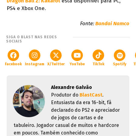
Dragon Ball Z: Kakarot
está disponível para PC,
PS4 e Xbox One.
Fonte:
Bandai Namco
SIGA O BLAST NAS REDES
SOCIAIS
Facebook
Instagram
X/Twitter
YouTube
TikTok
Spotify
T
Alexandre Galvão
Produtor do
BlastCast
.
Entusiasta da era 16-bit, fã
declarado do PS2 e apreciador
de jogos de cartas e de
tabuleiro. Jogador casual de muitos e hardcore
em poucos. Também conhecido como