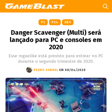
PC
PS4
XBO
Danger Scavenger (Multi) será
lançado para PC e consoles em
2020
Esse roguelike está previsto para estrear no PC
durante o segundo trimestre de 2020.
PEDRO SOBRAL
EM 08/04/2020