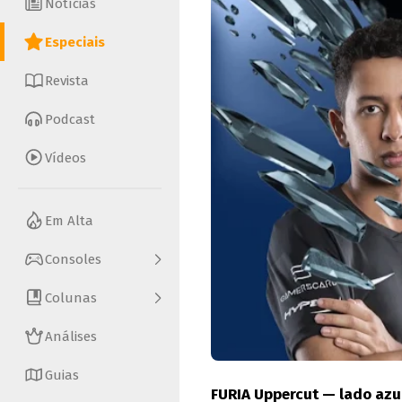
Notícias
Especiais
Revista
Podcast
Vídeos
Em Alta
Consoles
Colunas
Análises
Guias
FURIA Uppercut — lado azu