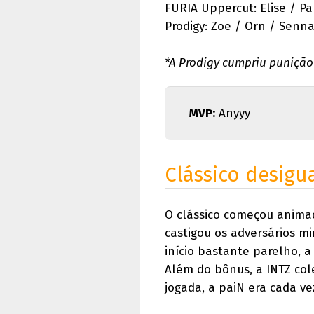
FURIA Uppercut: Elise / P
Prodigy: Zoe / Orn / Senn
*A Prodigy cumpriu punição
MVP:
Anyyy
Clássico desigu
O clássico começou animad
castigou os adversários m
início bastante parelho, 
Além do bônus, a INTZ col
jogada, a paiN era cada v