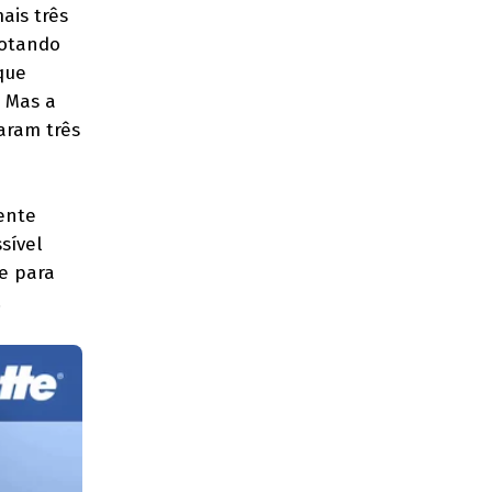
ais três
rotando
que
. Mas a
aram três
ente
sível
e para
.