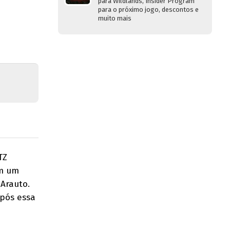
para Wildlands, Insider Program
para o próximo jogo, descontos e
muito mais
TZ
om um
 Arauto.
Após essa