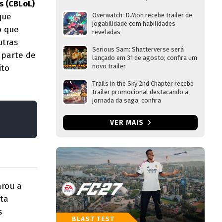
s (CBLoL)
que
Overwatch: D.Mon recebe trailer de
jogabilidade com habilidades
o que
reveladas
utras
Serious Sam: Shatterverse será
 parte de
lançado em 31 de agosto; confira um
novo trailer
ito
Trails in the Sky 2nd Chapter recebe
trailer promocional destacando a
jornada da saga; confira
VER MAIS
arou a
ota
s
BLAST TEST