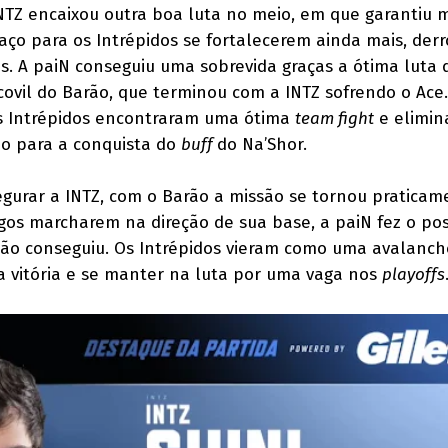
NTZ encaixou outra boa luta no meio, em que garantiu m
paço para os Intrépidos se fortalecerem ainda mais, der
s. A paiN conseguiu uma sobrevida graças a ótima luta 
ovil do Barão, que terminou com a INTZ sofrendo o Ace
s Intrépidos encontraram uma ótima
team fight
e elimin
ão para a conquista do
buff
do Na’Shor.
egurar a INTZ, com o Barão a missão se tornou praticam
igos marcharem na direção de sua base, a paiN fez o pos
não conseguiu. Os Intrépidos vieram como uma avalanch
 a vitória e se manter na luta por uma vaga nos
playoffs