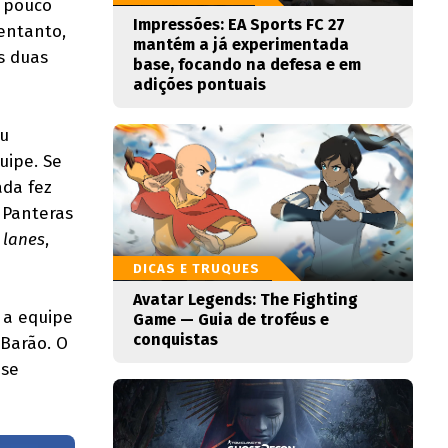
s pouco
Impressões: EA Sports FC 27
 entanto,
mantém a já experimentada
s duas
base, focando na defesa e em
adições pontuais
u
uipe. Se
ada fez
 Panteras
 lanes
,
DICAS E TRUQUES
Avatar Legends: The Fighting
 a equipe
Game — Guia de troféus e
conquistas
 Barão. O
ase