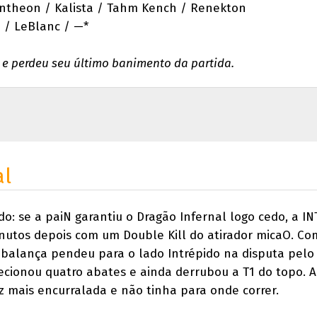
antheon / Kalista / Tahm Kench / Renekton
a / LeBlanc / —*
 e perdeu seu último banimento da partida.
al
o: se a paiN garantiu o Dragão Infernal logo cedo, a IN
inutos depois com um Double Kill do atirador micaO. C
a balança pendeu para o lado Intrépido na disputa pelo
ecionou quatro abates e ainda derrubou a T1 do topo. 
ez mais encurralada e não tinha para onde correr.