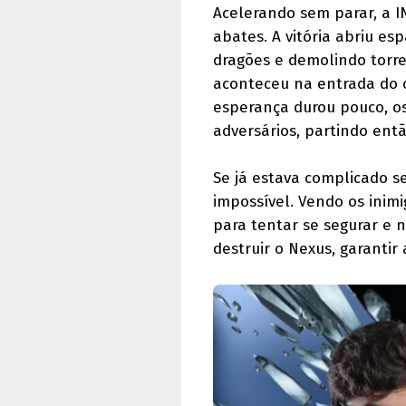
Acelerando sem parar, a I
abates. A vitória abriu es
dragões e demolindo torre
aconteceu na entrada do c
esperança durou pouco, o
adversários, partindo ent
Se já estava complicado s
impossível. Vendo os inim
para tentar se segurar e 
destruir o Nexus, garantir