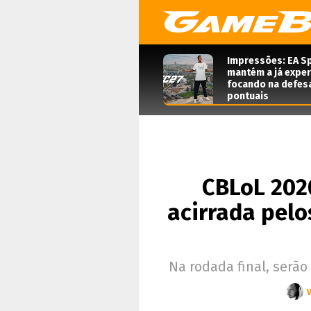
Impressões: EA Sp
mantém a já expe
focando na defes
pontuais
CBLoL 202
acirrada pelo
Na rodada final, serã