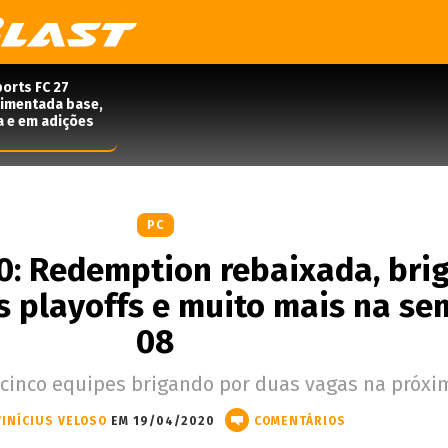
orts FC 27
rimentada base,
a e em adições
PC
0: Redemption rebaixada, bri
s playoffs e muito mais na s
08
o cinco equipes brigando por duas vagas na próxi
VINÍCIUS VELOSO
EM 19/04/2020
COMENTÁRIOS