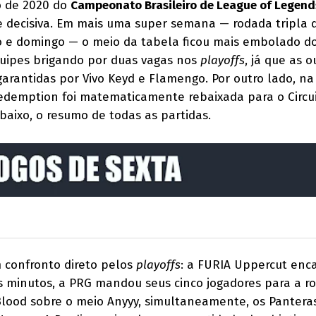
o de 2020 do
Campeonato Brasileiro de League of Legend
e decisiva. Em mais uma super semana — rodada tripla 
o e domingo — o meio da tabela ficou mais embolado d
quipes brigando por duas vagas nos
playoffs
, já que as o
arantidas por Vivo Keyd e Flamengo. Por outro lado, na
 Redemption foi matematicamente rebaixada para o Circu
abaixo, o resumo de todas as partidas.
confronto direto pelos
playoffs
: a FURIA Uppercut enc
os minutos, a PRG mandou seus cinco jogadores para a r
t Blood sobre o meio Anyyy, simultaneamente, os Pantera