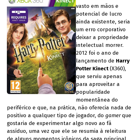
vasto em mãos e
potencial de lucro
ainda existente, seria
um erro corporativo
deixar a propriedade
intelectual morrer.
2012 foi o ano de
lançamento de
Harry
Potter Kinect
(X360),
que serviu apenas
para aproveitar a
popularidade
momentânea do
periférico e que, na prática, não oferecia nada de
positivo a qualquer tipo de jogador, do
gamer
que
gostaria de experimentar algo novo ao fã
assíduo, uma vez que ele se resumia à releitura
de alguns momentos icônicos da saga principal.