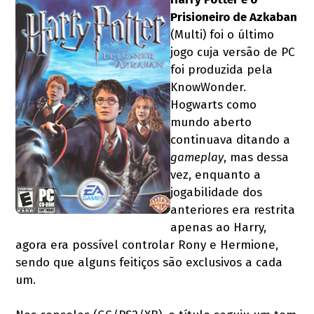
Prisioneiro de Azkaban
(Multi) foi o último
jogo cuja versão de PC
foi produzida pela
KnowWonder.
Hogwarts como
mundo aberto
continuava ditando a
gameplay
, mas dessa
vez, enquanto a
jogabilidade dos
anteriores era restrita
apenas ao Harry,
agora era possível controlar Rony e Hermione,
sendo que alguns feitiços são exclusivos a cada
um.