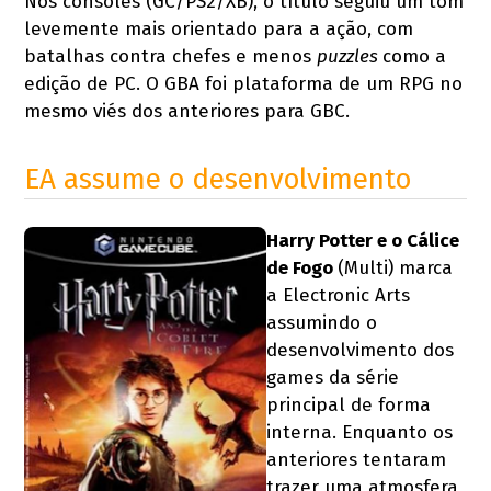
Nos consoles (GC/PS2/XB), o título seguiu um tom
levemente mais orientado para a ação, com
batalhas contra chefes e menos
puzzles
como a
edição de PC. O GBA foi plataforma de um RPG no
mesmo viés dos anteriores para GBC.
EA assume o desenvolvimento
Harry Potter e o Cálice
de Fogo
(Multi) marca
a Electronic Arts
assumindo o
desenvolvimento dos
games da série
principal de forma
interna. Enquanto os
anteriores tentaram
trazer uma atmosfera