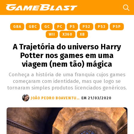
GBA
GBC
GC
PC
PS
PS2
PS3
PSP
WII
X360
XB
A Trajetória do universo Harry
Potter nos games em uma
viagem (nem tão) mágica
Conheça a história de uma franquia cujos games
começaram com identidade, mas que logo se
tornaram simples produtos licenciados genéricos.
JOÃO PEDRO BOAVENTURA
EM 21/03/2020