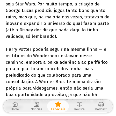
seja Star Wars. Por muito tempo, a criação de
George Lucas produziu jogos tanto bons quanto
ruins, mas que, na maioria das vezes, tratavam de
inovar e expandir o universo do qual fazem parte
(até a Disney decidir que nada daquilo tinha
validade, só lembrando).
Harry Potter poderia seguir na mesma linha — e
os títulos do Wonderbook estavam nesse
caminho, embora a baixa aderência ao periférico
para o qual foram concebidos tenha mais
prejudicado do que colaborado para uma
consolidação. A Warner Bros. tem uma divisão
própria para videogames, então não seria uma
boa oportunidade aproveitar, já que não há
necessidade de repassar os direitos para, sei lá,
uma EA?
Home
Notícias
Especiais
Revista
Podcast