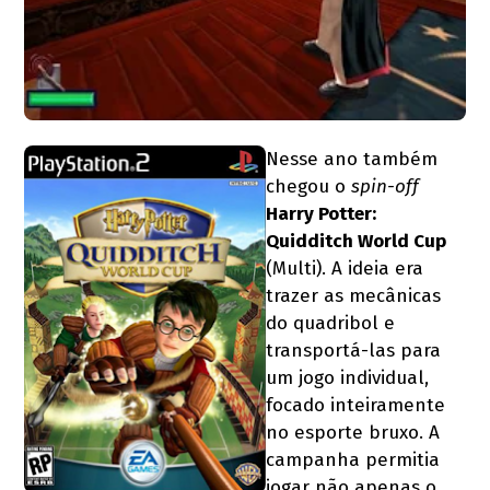
Nesse ano também
chegou o
spin-off
Harry Potter:
Quidditch World Cup
(Multi). A ideia era
trazer as mecânicas
do quadribol e
transportá-las para
um jogo individual,
focado inteiramente
no esporte bruxo. A
campanha permitia
jogar não apenas o