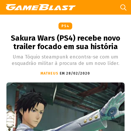
PS4
Sakura Wars (PS4) recebe novo
trailer focado em sua história
Uma Tóquio steampunk encontra-se com um
esquadrão militar à procura de um novo líder.
MATHEUS
EM 28/02/2020