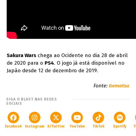
Sakura Wars
chega ao Ocidente no dia 28 de abril
de 2020 para o
PS4
. O jogo já está disponível no
Japão desde 12 de dezembro de 2019.
Fonte:
Gematsu
SIGA O BLAST NAS REDES
SOCIAIS
Facebook
Instagram
X/Twitter
YouTube
TikTok
Spotify
T