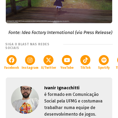
Fonte: Idea Factory International (via Press Release)
SIGA O BLAST NAS REDES
SOCIAIS
Facebook
Instagram
X/Twitter
YouTube
TikTok
Spotify
T
Ivanir Ignacchitti
é formado em Comunicação
Social pela UFMG e costumava
trabalhar numa equipe de
desenvolvimento de jogos.