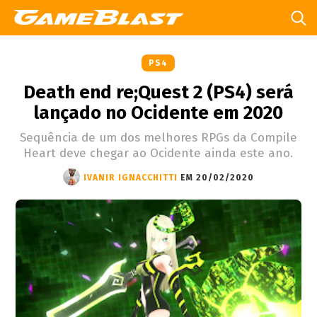
PS4
Death end re;Quest 2 (PS4) será
lançado no Ocidente em 2020
Sequência de um dos melhores RPGs da Compile
Heart deve chegar ao Ocidente ainda este ano.
IVANIR IGNACCHITTI
EM 20/02/2020