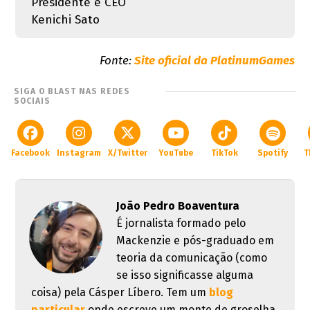
Presidente e CEO
Kenichi Sato
Fonte
:
Site oficial da PlatinumGames
SIGA O BLAST NAS REDES
SOCIAIS
Facebook
Instagram
X/Twitter
YouTube
TikTok
Spotify
T
João Pedro Boaventura
É jornalista formado pelo
Mackenzie e pós-graduado em
teoria da comunicação (como
se isso significasse alguma
coisa) pela Cásper Líbero. Tem um
blog
particular
onde escreve um monte de groselha