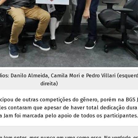
ios: Danilo Almeida, Camila Mori e Pedro Villari (esquer
direita)
ticipou de outras competições do gênero, porém na BGS 
Eles contaram que apesar de haver total dedicação dura
a Jam foi marcada pelo apoio de todos os participantes.
de Jam antes, mas nunca em uma como essa. Na verdade, e