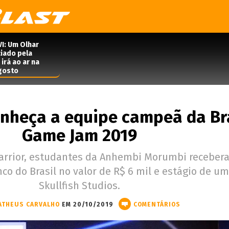
VI: Um Olhar
iado pela
irá ao ar na
agosto
onheça a equipe campeã da Br
Game Jam 2019
Warrior, estudantes da Anhembi Morumbi recebe
co do Brasil no valor de R$ 6 mil e estágio de u
Skullfish Studios.
ATHEUS CARVALHO
EM 20/10/2019
COMENTÁRIOS