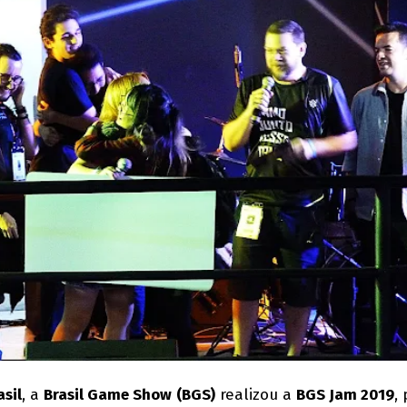
sil
, a
Brasil Game Show
(BGS)
realizou a
BGS Jam 2019
,