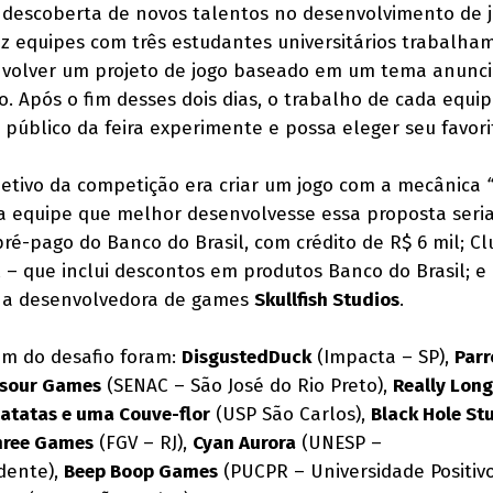
 descoberta de novos talentos no desenvolvimento de 
dez equipes com três estudantes universitários trabalha
nvolver um projeto de jogo baseado em um tema anunc
o. Após o fim desses dois dias, o trabalho de cada equip
 público da feira experimente e possa eleger seu favori
jetivo da competição era criar um jogo com a mecânica
 a equipe que melhor desenvolvesse essa proposta seri
é-pago do Banco do Brasil, com crédito de R$ 6 mil; C
 – que inclui descontos em produtos Banco do Brasil; e 
na desenvolvedora de games
Skullfish Studios
.
am do desafio foram:
DisgustedDuck
(Impacta – SP),
Parr
ssour Games
(SENAC – São José do Rio Preto),
Really Long
atatas e uma Couve-flor
(USP São Carlos),
Black Hole St
hree Games
(FGV – RJ),
Cyan Aurora
(UNESP –
dente),
Beep Boop Games
(PUCPR – Universidade Positiv