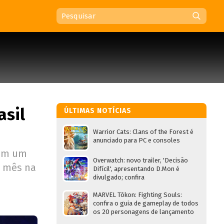
asil
ÚLTIMAS NOTÍCIAS
Warrior Cats: Clans of the Forest é
anunciado para PC e consoles
ram um
Overwatch: novo trailer, 'Decisão
m mês na
Difícil', apresentando D.Mon é
divulgado; confira
MARVEL Tōkon: Fighting Souls:
confira o guia de gameplay de todos
os 20 personagens de lançamento