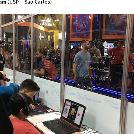
Jam
(USP – São Carlos).