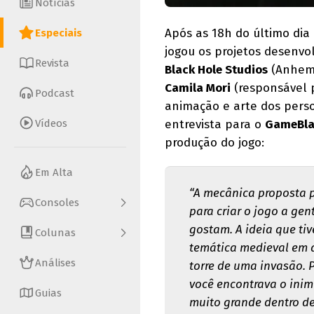
Notícias
Após as 18h do último dia
Especiais
jogou os projetos desenvol
Revista
Black Hole Studios
(Anhemb
Camila Mori
(responsável p
Podcast
animação e arte dos pers
Vídeos
entrevista para o
GameBla
produção do jogo:
Em Alta
“A mecânica proposta pe
Consoles
para criar o jogo a gen
gostam. A ideia que ti
Colunas
temática medieval em 
Análises
torre de uma invasão. 
você encontrava o inimi
Guias
muito grande dentro des