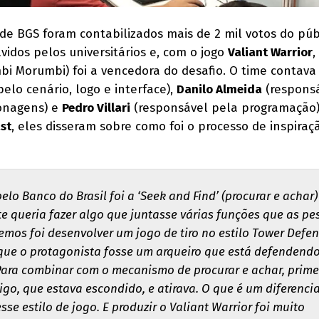
 de BGS foram contabilizados mais de 2 mil votos do púb
vidos pelos universitários e, com o jogo
Valiant Warrior
,
i Morumbi) foi a vencedora do desafio. O time contava
elo cenário, logo e interface),
Danilo Almeida
(responsá
onagens) e
Pedro Villari
(responsável pela programação)
st
, eles disseram sobre como foi o processo de inspiraç
lo Banco do Brasil foi a ‘Seek and Find’ (procurar e achar)
te queria fazer algo que juntasse várias funções que as p
vemos foi desenvolver um jogo de tiro no estilo Tower Defe
que o protagonista fosse um arqueiro que está defendendo
Para combinar com o mecanismo de procurar e achar, prime
go, que estava escondido, e atirava. O que é um diferencia
se estilo de jogo. E produzir o Valiant Warrior foi muito