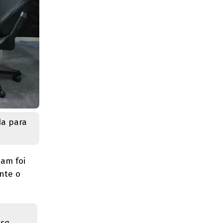
da para
Jam foi
nte o
ssa