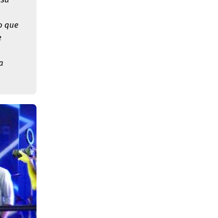
o que
e
a