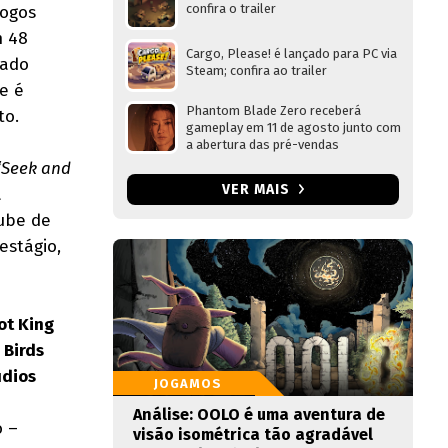
confira o trailer
jogos
m 48
Cargo, Please! é lançado para PC via
iado
Steam; confira ao trailer
e é
Phantom Blade Zero receberá
to.
gameplay em 11 de agosto junto com
a abertura das pré-vendas
“Seek and
VER MAIS
a
lube de
estágio,
ot King
 Birds
udios
JOGAMOS
Análise: OOLO é uma aventura de
o –
visão isométrica tão agradável