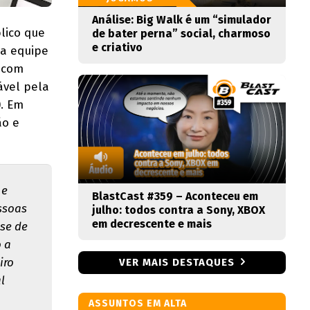
Análise: Big Walk é um “simulador
lico que
de bater perna” social, charmoso
e criativo
 a equipe
 com
vel pela
. Em
ão e
 e
BlastCast #359 – Aconteceu em
essoas
julho: todos contra a Sony, XBOX
em decrescente e mais
nse de
 a
iro
VER MAIS DESTAQUES
l
ASSUNTOS EM ALTA