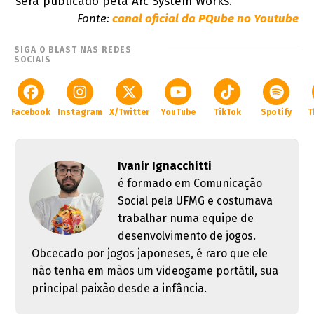
será publicado pela Arc System Works.
Fonte:
canal oficial da PQube no Youtube
SIGA O BLAST NAS REDES
SOCIAIS
Facebook
Instagram
X/Twitter
YouTube
TikTok
Spotify
T
Ivanir Ignacchitti
é formado em Comunicação
Social pela UFMG e costumava
trabalhar numa equipe de
desenvolvimento de jogos.
Obcecado por jogos japoneses, é raro que ele
não tenha em mãos um videogame portátil, sua
principal paixão desde a infância.