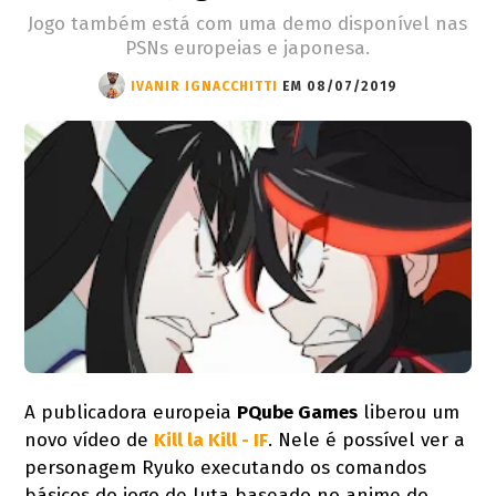
Jogo também está com uma demo disponível nas
PSNs europeias e japonesa.
IVANIR IGNACCHITTI
EM 08/07/2019
A publicadora europeia
PQube Games
liberou um
novo vídeo de
Kill la Kill - IF
. Nele é possível ver a
personagem Ryuko executando os comandos
básicos do jogo de luta baseado no anime do