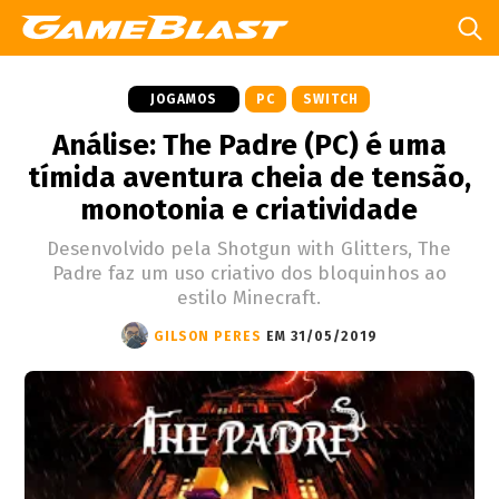
JOGAMOS
PC
SWITCH
Análise: The Padre (PC) é uma
tímida aventura cheia de tensão,
monotonia e criatividade
Desenvolvido pela Shotgun with Glitters, The
Padre faz um uso criativo dos bloquinhos ao
estilo Minecraft.
GILSON PERES
EM 31/05/2019