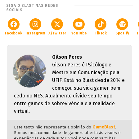
SIGA O BLAST NAS REDES
SOCIAIS
Facebook
Instagram
X/Twitter
YouTube
TikTok
Spotify
T
Gilson Peres
Gilson Peres é Psicólogo e
Mestre em Comunicação pela
UFJF. Está no Blast desde 2014 e
começou sua vida gamer bem
cedo no NES. Atualmente divide seu tempo
entre games de sobrevivência e a realidade
virtual.
Este texto não representa a opinião do
GameBlast
.
Somos uma comunidade de gamers aberta às visões e
experiências de cada autor. Você pode compartilhar